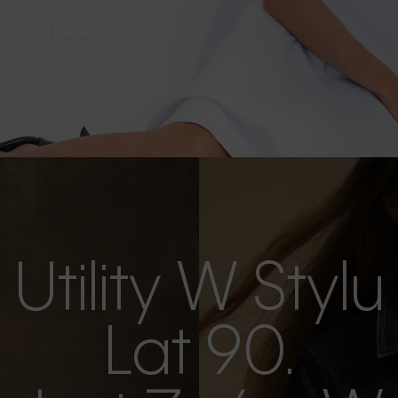
 komfort przez
Utility W Stylu
Lat 90.