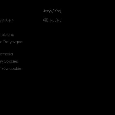
Język/ Kraj
in Klein
PL / PL
drobione
a Dotyczące
watności
ków Cookies
lików cookie