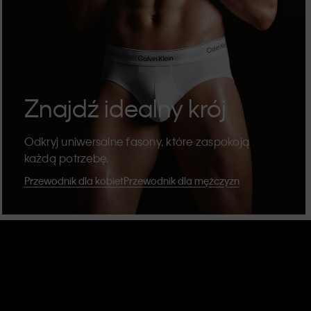
Znajdź idealny krój
Odkryj uniwersalne fasony, które zaspokoją
każdą potrzebę.
Przewodnik dla kobiet
Przewodnik dla mężczyzn