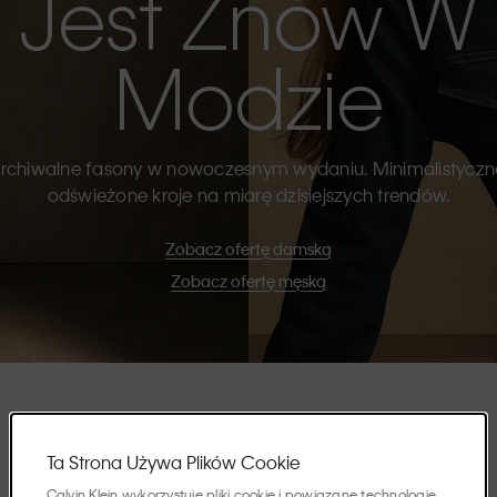
Jest Znów W
Modzie
rchiwalne fasony w nowoczesnym wydaniu. Minimalistyczn
odświeżone kroje na miarę dzisiejszych trendów.
Zobacz ofertę damską
Zobacz ofertę męską
Wyróżnione
Ta Strona Używa Plików Cookie
Calvin Klein wykorzystuje pliki cookie i powiązane technologie