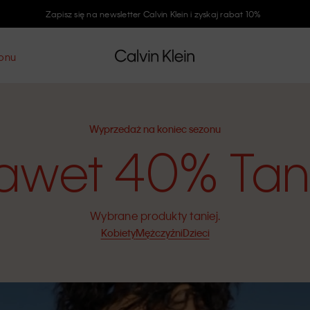
Zapisz się na newsletter Calvin Klein i zyskaj rabat 10%
zonu
Wyprzedaż na koniec sezonu
awet 40% Tani
Wybrane produkty taniej.
Kobiety
Mężczyźni
Dzieci