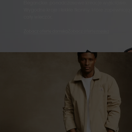
Eleganckie, ponadczasowe kreacje wyjściowe.
Wygodne kroje i lekkie tkaniny, które zapewniają
cały wieczór.
Zobacz ofertę damską
Zobacz ofertę męską