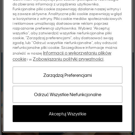
Artykuły
do zbierania informacji z urządzenia użytkownika.
Funkcjonalne pliki cookie zapewniają działanie naszej witryny i
są zawsze aktywne. Analityczne pliki cookie zapewniają wgląd
w korzystanie z witryny. Pliki cookie mediów społecznościowych
i reklamowe umożliwiają dostosowanie reklam poprzez
rozpoznanie preferencji użytkownika. Wybierz "Akceptuj
Odkryj historie sezonu.
wszystko", aby zatwierdzić wszystkie niefunkcjonalne pliki
cookie, "Zarządzaj preferencjami", aby dostosować swoją
zgodę, lub "Odrzuć wszystkie niefunkcjonalne", aby odrzucić
niefunkcjonalne pliki cookie. Szczegółowe informacje można
Informacji o wykorzystaniu plików
znaleźć w naszej
cookie
Zobowiązaniu polityki prywatności
i w
.
Zarządzaj Preferencjami
Odrzuć Wszystkie Niefunkcjonalne
Akceptuj Wszystkie