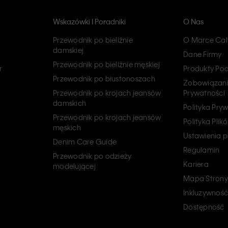
Wskazówki I Poradniki
O Nas
Przewodnik po bieliźnie
O Marce Calv
damskiej
Dane Firmy
Przewodnik po bieliźnie męskiej
r
Produkty Po
Przewodnik po biustonoszach
Zobowiązani
Przewodnik po krojach jeansów
Prywatności
damskich
Polityka Pry
Przewodnik po krojach jeansów
Polityka Pli
męskich
Ustawienia p
Denim Care Guide
Regulamin
Przewodnik po odzieży
Kariera
modelującej
Mapa Strony
Inkluzywność
Dostępność