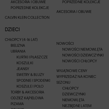
AKCESORIA I OBUWIE
POPRZEDNIE KOLEKCJE
POPRZEDNIE KOLEKCJE
AKCESORIA I OBUWIE
CALVIN KLEIN COLLECTION
DZIECI
CHŁOPCY (4-16 LAT)
NOWOŚCI
BIELIZNA
NOWOŚCI NIEMOWLĘTA
UBRANIA
NOWOŚCI DZIEWCZYNKI
KURTKI I PŁASZCZE
NOWOŚCI CHŁOPCY
KOSZULKI
JEANSY
WYJĄTKOWE CENY
SWETRY & BLUZY
WYPRZEDAŻ NA KONIEC
SPODNIE I SPODENKI
SEZONU
KOSZULE I POLO
CHŁOPCY
TORBY & AKCESORIA
DZIEWCZYNKI
ODZIEŻ KĄPIELOWA
NIEMOWLĘTA
PIZAMA
NIEZBĘDNE LATEM