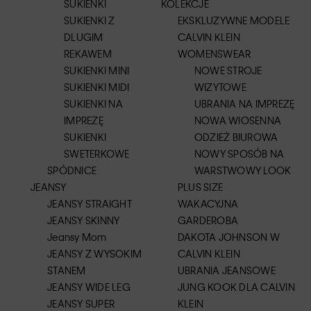
SUKIENKI
KOLEKCJE
SUKIENKI Z
EKSKLUZYWNE MODELE
DLUGIM
CALVIN KLEIN
REKAWEM
WOMENSWEAR
SUKIENKI MINI
NOWE STROJE
SUKIENKI MIDI
WIZYTOWE
SUKIENKI NA
UBRANIA NA IMPREZĘ
IMPREZĘ
NOWA WIOSENNA
SUKIENKI
ODZIEŻ BIUROWA
SWETERKOWE
NOWY SPOSÓB NA
SPÓDNICE
WARSTWOWY LOOK
JEANSY
PLUS SIZE
JEANSY STRAIGHT
WAKACYJNA
JEANSY SKINNY
GARDEROBA
Jeansy Mom
DAKOTA JOHNSON W
JEANSY Z WYSOKIM
CALVIN KLEIN
STANEM
UBRANIA JEANSOWE
JEANSY WIDE LEG
JUNG KOOK DLA CALVIN
JEANSY SUPER
KLEIN