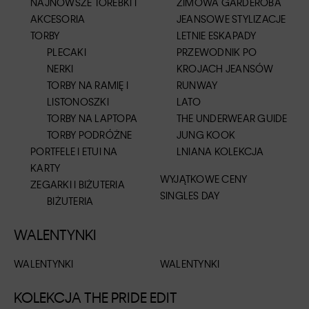
NAJNOWSZE TOREBKI I
ZIMOWA GARDEROBA
AKCESORIA
JEANSOWE STYLIZACJE
TORBY
LETNIE ESKAPADY
PLECAKI
PRZEWODNIK PO
NERKI
KROJACH JEANSÓW
TORBY NA RAMIĘ I
RUNWAY
LISTONOSZKI
LATO
TORBY NA LAPTOPA
THE UNDERWEAR GUIDE
TORBY PODRÓŻNE
JUNG KOOK
PORTFELE I ETUI NA
LNIANA KOLEKCJA
KARTY
WYJĄTKOWE CENY
ZEGARKI I BIŻUTERIA
SINGLES DAY
BIŻUTERIA
WALENTYNKI
WALENTYNKI
WALENTYNKI
KOLEKCJA THE PRIDE EDIT