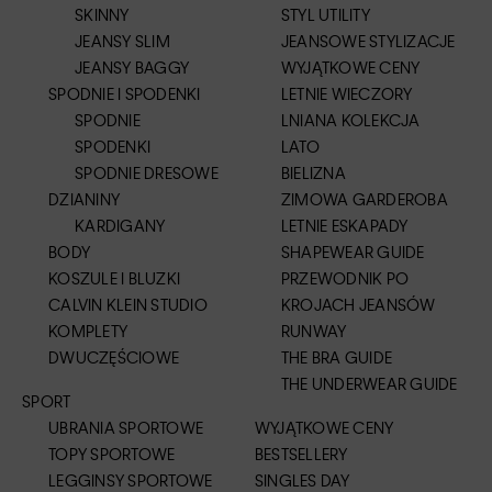
SKINNY
STYL UTILITY
JEANSY SLIM
JEANSOWE STYLIZACJE
JEANSY BAGGY
WYJĄTKOWE CENY
SPODNIE I SPODENKI
LETNIE WIECZORY
SPODNIE
LNIANA KOLEKCJA
SPODENKI
LATO
SPODNIE DRESOWE
BIELIZNA
DZIANINY
ZIMOWA GARDEROBA
KARDIGANY
LETNIE ESKAPADY
BODY
SHAPEWEAR GUIDE
KOSZULE I BLUZKI
PRZEWODNIK PO
CALVIN KLEIN STUDIO
KROJACH JEANSÓW
KOMPLETY
RUNWAY
DWUCZĘŚCIOWE
THE BRA GUIDE
THE UNDERWEAR GUIDE
SPORT
UBRANIA SPORTOWE
WYJĄTKOWE CENY
TOPY SPORTOWE
BESTSELLERY
LEGGINSY SPORTOWE
SINGLES DAY