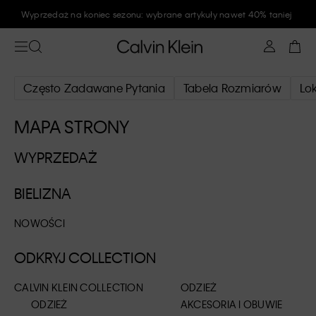
Zapisz się na newsletter Calvin Klein i zyskaj rabat 10%
Często Zadawane Pytania
Tabela Rozmiarów
Lo
MAPA STRONY
WYPRZEDAŻ
BIELIZNA
NOWOŚCI
ODKRYJ COLLECTION
CALVIN KLEIN COLLECTION
ODZIEŻ
ODZIEŻ
AKCESORIA I OBUWIE