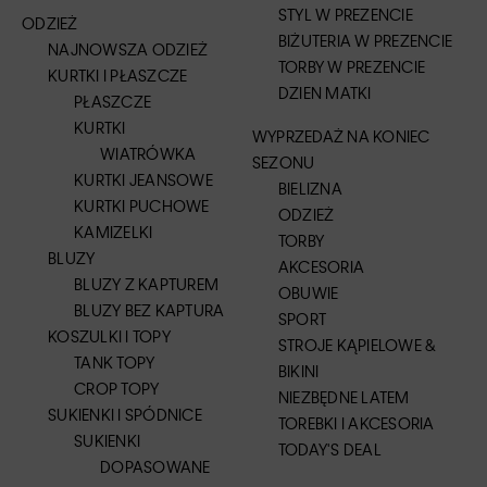
STYL W PREZENCIE
ODZIEŻ
BIŻUTERIA W PREZENCIE
NAJNOWSZA ODZIEŻ
TORBY W PREZENCIE
KURTKI I PŁASZCZE
DZIEN MATKI
PŁASZCZE
KURTKI
WYPRZEDAŻ NA KONIEC
WIATRÓWKA
SEZONU
KURTKI JEANSOWE
BIELIZNA
KURTKI PUCHOWE
ODZIEŻ
KAMIZELKI
TORBY
BLUZY
AKCESORIA
BLUZY Z KAPTUREM
OBUWIE
BLUZY BEZ KAPTURA
SPORT
KOSZULKI I TOPY
STROJE KĄPIELOWE &
TANK TOPY
BIKINI
CROP TOPY
NIEZBĘDNE LATEM
SUKIENKI I SPÓDNICE
TOREBKI I AKCESORIA
SUKIENKI
TODAY'S DEAL
DOPASOWANE