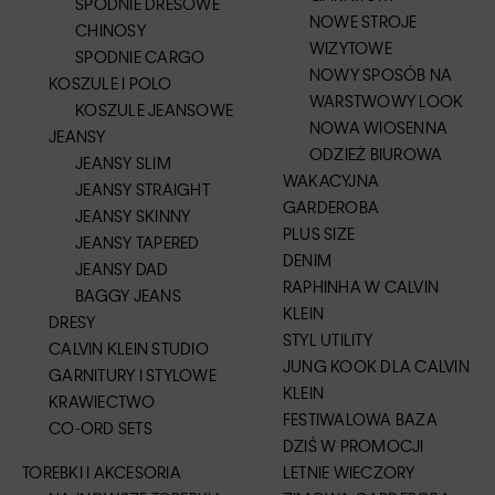
SPODNIE DRESOWE
NOWE STROJE
CHINOSY
WIZYTOWE
SPODNIE CARGO
NOWY SPOSÓB NA
KOSZULE I POLO
WARSTWOWY LOOK
KOSZULE JEANSOWE
NOWA WIOSENNA
JEANSY
ODZIEŻ BIUROWA
JEANSY SLIM
WAKACYJNA
JEANSY STRAIGHT
GARDEROBA
JEANSY SKINNY
PLUS SIZE
JEANSY TAPERED
DENIM
JEANSY DAD
RAPHINHA W CALVIN
BAGGY JEANS
KLEIN
DRESY
STYL UTILITY
CALVIN KLEIN STUDIO
JUNG KOOK DLA CALVIN
GARNITURY I STYLOWE
KLEIN
KRAWIECTWO
FESTIWALOWA BAZA
CO-ORD SETS
DZIŚ W PROMOCJI
TOREBKI I AKCESORIA
LETNIE WIECZORY