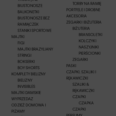
TORBY NA RAMIĘ
BIUSTONOSZE
PORTFELE I DROBNE
BALKONETKI
AKCESORIA
BIUSTONOSZE BEZ
ZEGARKI I BIŻUTERIA
RAMIĄCZEK
BIŻUTERIA
STANIKI SPORTOWE
BRANSOLETKI
MAJTKI
KOLCZYKI
FIGI
NASZYJNIKI
MAJTKI BRAZYLIANY
PIERŚCIONKI
STRINGI
ZEGARKI
BOKSERKI
PASKI
BOY SHORTS
CZAPKI, SZALIKI I
KOMPLETY BIELIZNY
RĘKAWICZKI
BIELIZNY
SZALIKI &
INVISIBLES
RĘKAWICZKI
MAJTKI DAMSKIE
CZAPKI
WYPRZEDAZ
CZAPKA
ODZIEŻ DOMOWA I
CZAPKI
PIŻAMY
PERFUMY