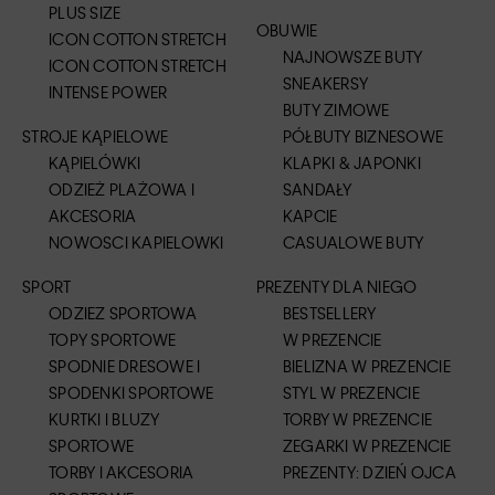
PLUS SIZE
OBUWIE
ICON COTTON STRETCH
NAJNOWSZE BUTY
ICON COTTON STRETCH
SNEAKERSY
INTENSE POWER
BUTY ZIMOWE
STROJE KĄPIELOWE
PÓŁBUTY BIZNESOWE
KĄPIELÓWKI
KLAPKI & JAPONKI
ODZIEŻ PLAŻOWA I
SANDAŁY
AKCESORIA
KAPCIE
NOWOSCI KAPIELOWKI
CASUALOWE BUTY
SPORT
PREZENTY DLA NIEGO
ODZIEZ SPORTOWA
BESTSELLERY
TOPY SPORTOWE
W PREZENCIE
SPODNIE DRESOWE I
BIELIZNA W PREZENCIE
SPODENKI SPORTOWE
STYL W PREZENCIE
KURTKI I BLUZY
TORBY W PREZENCIE
SPORTOWE
ZEGARKI W PREZENCIE
TORBY I AKCESORIA
PREZENTY: DZIEŃ OJCA