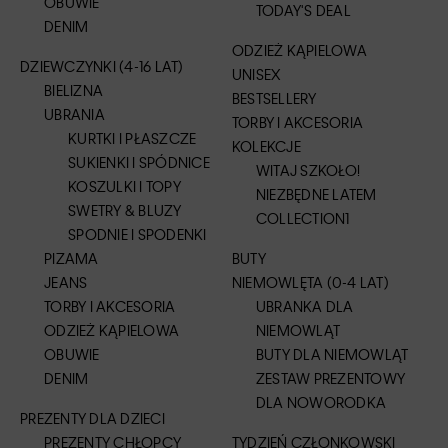
OBUWIE
TODAY'S DEAL
DENIM
ODZIEŻ KĄPIELOWA
DZIEWCZYNKI (4-16 LAT)
UNISEX
BIELIZNA
BESTSELLERY
UBRANIA
TORBY I AKCESORIA
KURTKI I PŁASZCZE
KOLEKCJE
SUKIENKI I SPÓDNICE
WITAJ SZKOŁO!
KOSZULKI I TOPY
NIEZBĘDNE LATEM
SWETRY & BLUZY
COLLECTION1
SPODNIE I SPODENKI
PIZAMA
BUTY
JEANS
NIEMOWLĘTA (0-4 LAT)
TORBY I AKCESORIA
UBRANKA DLA
ODZIEŻ KĄPIELOWA
NIEMOWLĄT
OBUWIE
BUTY DLA NIEMOWLĄT
DENIM
ZESTAW PREZENTOWY
DLA NOWORODKA
PREZENTY DLA DZIECI
PREZENTY CHŁOPCY
TYDZIEŃ CZŁONKOWSKI