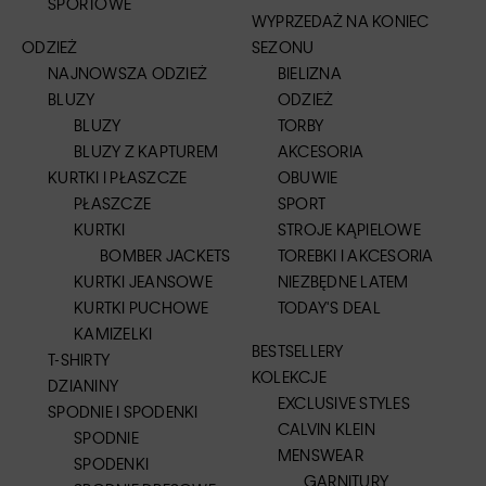
SPORTOWE
WYPRZEDAŻ NA KONIEC
ODZIEŻ
SEZONU
NAJNOWSZA ODZIEŻ
BIELIZNA
BLUZY
ODZIEŻ
BLUZY
TORBY
BLUZY Z KAPTUREM
AKCESORIA
KURTKI I PŁASZCZE
OBUWIE
PŁASZCZE
SPORT
KURTKI
STROJE KĄPIELOWE
BOMBER JACKETS
TOREBKI I AKCESORIA
KURTKI JEANSOWE
NIEZBĘDNE LATEM
KURTKI PUCHOWE
TODAY'S DEAL
KAMIZELKI
BESTSELLERY
T-SHIRTY
KOLEKCJE
DZIANINY
EXCLUSIVE STYLES
SPODNIE I SPODENKI
CALVIN KLEIN
SPODNIE
MENSWEAR
SPODENKI
GARNITURY