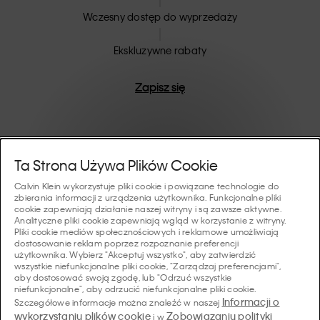
Wczesny dostęp do wyprzedaży
Ekskluzywne rabaty
Zapisz się
Pomoc I Wsparcie
Ta Strona Używa Plików Cookie
Calvin Klein wykorzystuje pliki cookie i powiązane technologie do
FAQ
zbierania informacji z urządzenia użytkownika. Funkcjonalne pliki
Kolekcje
cookie zapewniają działanie naszej witryny i są zawsze aktywne.
Analityczne pliki cookie zapewniają wgląd w korzystanie z witryny.
Status zamówienia
Pliki cookie mediów społecznościowych i reklamowe umożliwiają
#MYCALVINS
dostosowanie reklam poprzez rozpoznanie preferencji
Wskazówki I Poradniki
użytkownika. Wybierz "Akceptuj wszystko", aby zatwierdzić
Zamówienia i Dostawa
wszystkie niefunkcjonalne pliki cookie, "Zarządzaj preferencjami",
Calvin Klein Collection
aby dostosować swoją zgodę, lub "Odrzuć wszystkie
Przewodnik po bieliźnie damskiej
Zwroty i Zwroty Pieniędzy
O Nas
niefunkcjonalne", aby odrzucić niefunkcjonalne pliki cookie.
Calvin Klein Underwear
Informacji o
Szczegółowe informacje można znaleźć w naszej
Przewodnik po bieliźnie męskiej
wykorzystaniu plików cookie
Zobowiązaniu polityki
i w
Płatności