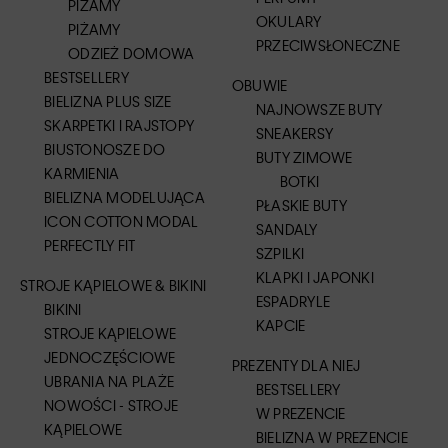
PIŻAMY
OKULARY
PIŻAMY
PRZECIWSŁONECZNE
ODZIEŻ DOMOWA
BESTSELLERY
OBUWIE
BIELIZNA PLUS SIZE
NAJNOWSZE BUTY
SKARPETKI I RAJSTOPY
SNEAKERSY
BIUSTONOSZE DO
BUTY ZIMOWE
KARMIENIA
BOTKI
BIELIZNA MODELUJĄCA
PŁASKIE BUTY
ICON COTTON MODAL
SANDALY
PERFECTLY FIT
SZPILKI
KLAPKI I JAPONKI
STROJE KĄPIELOWE & BIKINI
ESPADRYLE
BIKINI
KAPCIE
STROJE KĄPIELOWE
JEDNOCZĘŚCIOWE
PREZENTY DLA NIEJ
UBRANIA NA PLAŻE
BESTSELLERY
NOWOŚCI - STROJE
W PREZENCIE
KĄPIELOWE
BIELIZNA W PREZENCIE