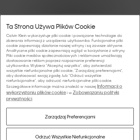
Pomoc I Wsparcie
Ta Strona Używa Plików Cookie
Calvin Klein wykorzystuje pliki cookie i powiązane technologie do
FAQ
zbierania informacji z urządzenia użytkownika. Funkcjonalne pliki
Kolekcje
cookie zapewniają działanie naszej witryny i są zawsze aktywne.
Analityczne pliki cookie zapewniają wgląd w korzystanie z witryny.
Status zamówienia
Pliki cookie mediów społecznościowych i reklamowe umożliwiają
#MYCALVINS
dostosowanie reklam poprzez rozpoznanie preferencji
Wskazówki I Poradniki
użytkownika. Wybierz "Akceptuj wszystko", aby zatwierdzić
Zamówienia i Dostawa
wszystkie niefunkcjonalne pliki cookie, "Zarządzaj preferencjami",
Calvin Klein Collection
aby dostosować swoją zgodę, lub "Odrzuć wszystkie
Przewodnik po bieliźnie damskiej
Zwroty i Zwroty Pieniędzy
O Nas
niefunkcjonalne", aby odrzucić niefunkcjonalne pliki cookie.
Calvin Klein Underwear
Informacji o
Szczegółowe informacje można znaleźć w naszej
Przewodnik po bieliźnie męskiej
wykorzystaniu plików cookie
Zobowiązaniu polityki
i w
Płatności
O Marce Calvin Klein
prywatności
Calvin Klein Sport
.
Język/ Kraj
Przewodnik po biustonoszach
Tabela Rozmiarów
Dane Firmy
Kraj
Calvin Klein Kids
Kraj
Zarządzaj Preferencjami
Przewodnik po krojach jeansów damskich
Lokalizator Sklepów
Produkty Podrobione
Calvin Klein Swimwear
Przewodnik po krojach jeansów męskich
Wybierz język
Język
Odrzuć Wszystkie Niefunkcjonalne
Zobowiązania Dotyczące Prywatności