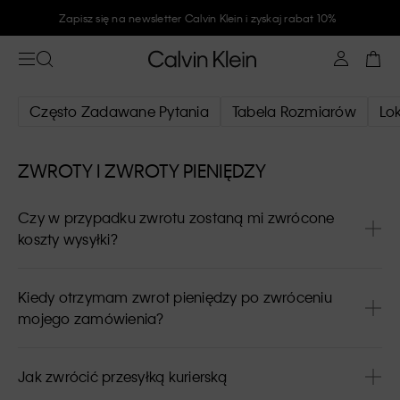
Zapisz się na newsletter Calvin Klein i zyskaj rabat 10%
Często Zadawane Pytania
Tabela Rozmiarów
Lo
ZWROTY I ZWROTY PIENIĘDZY
Czy w przypadku zwrotu zostaną mi zwrócone
koszty wysyłki?
Kiedy otrzymam zwrot pieniędzy po zwróceniu
mojego zamówienia?
Jak zwrócić przesyłką kurierską