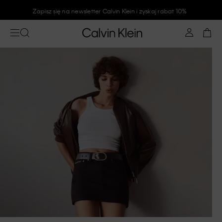
Zapisz się na newsletter Calvin Klein i zyskaj rabat 10%