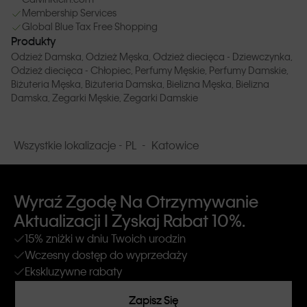
Membership Services
Global Blue Tax Free Shopping
Produkty
Odzież Damska
, Odzież Męska
, Odzież diecięca - Dziewczynka
,
Odzież diecięca - Chłopiec
, Perfumy Męskie
, Perfumy Damskie
,
Biżuteria Męska
, Biżuteria Damska
, Bielizna Męska
, Bielizna
Damska
, Zegarki Męskie
, Zegarki Damskie
Wszystkie lokalizacje - PL
-
Katowice
Wyraź Zgodę Na Otrzymywanie
Aktualizacji I Zyskaj Rabat 10%.
15% zniżki w dniu Twoich urodzin
Wczesny dostęp do wyprzedaży
Ekskluzywne rabaty
Zapisz Się