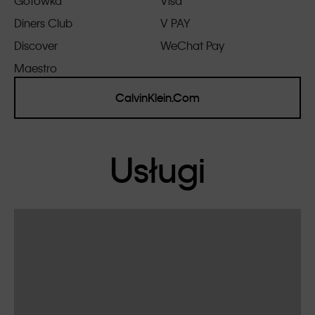
Gotówka
Visa
Diners Club
V PAY
Discover
WeChat Pay
Maestro
CalvinKlein.Com
Usługi