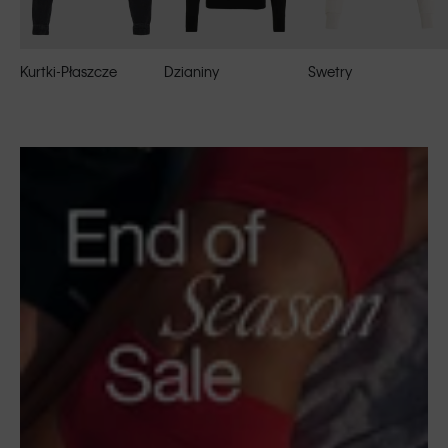
Kurtki-Płaszcze
Dzianiny
Swetry