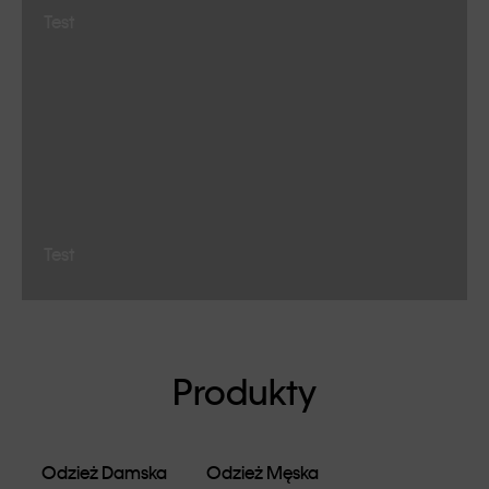
Test
Test
Produkty
Odzież Damska
Odzież Męska