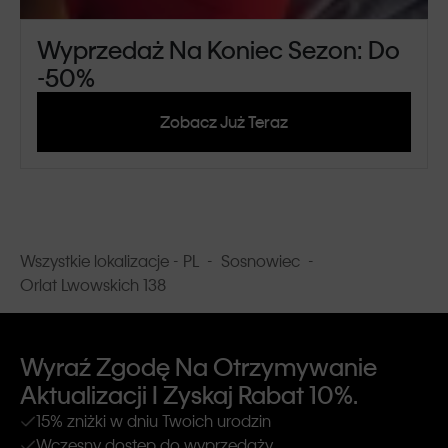
Wyprzedaż Na Koniec Sezon: Do
-50%
Zobacz Już Teraz
Wszystkie lokalizacje - PL
-
Sosnowiec
-
Orlat Lwowskich 138
Wyraź Zgodę Na Otrzymywanie
Aktualizacji I Zyskaj Rabat 10%.
15% zniżki w dniu Twoich urodzin
Wczesny dostęp do wyprzedaży