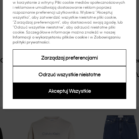
w korzystanie z witryny. Pliki cookie mediów społecznościowych
i reklamowe umożliwiają dostosowanie reklam poprzez
rozpoznanie preferencji użytkownika. Wybierz "Akceptuj
wszystko", aby zatwierdzić wszystkie nieistotne pliki cookie,
"Zarządzaj preferencjami", aby dostosować swoją zgodę, lub
Produkty
"Odrzuć wszystkie nieistotne", aby odrzucić nieistotne pliki
cookie. Szczegółowe informacje można znaleźć w naszej
Informacji o wykorzystaniu plików cookie
i w
Zobowiązaniu
polityki prywatności
.
Zarządzaj preferencjami
Odzież Diecięca - Dziewczynka
Odzież Die
Bielizna Męska
Bielizna Damska
Perf
Odrzuć wszystkie nieistotne
Akceptuj Wszystkie