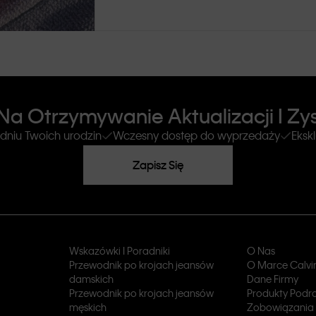
a Otrzymywanie Aktualizacji I Zys
 dniu Twoich urodzin
Wczesny dostęp do wyprzedaży
Eksk
Zapisz Się
Wskazówki I Poradniki
O Nas
Przewodnik po krojach jeansów
O Marce Calvin
damskich
Dane Firmy
Przewodnik po krojach jeansów
Produkty Podr
męskich
Zobowiązania 