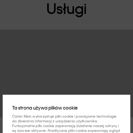
Usługi
Test
Ta strona używa plików cookie
Calvin Klein wykorzystuje pliki cookie i powiązane technologie
do zbierania informacji z urządzenia użytkownika.
Funkcjonalne pliki cookie zapewniają działanie naszej witryny i
są zawsze aktywne. Analityczne pliki cookie zapewniają wgląd