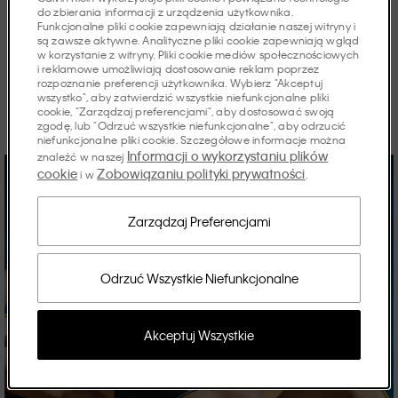
Artykuły
do zbierania informacji z urządzenia użytkownika.
Funkcjonalne pliki cookie zapewniają działanie naszej witryny i
są zawsze aktywne. Analityczne pliki cookie zapewniają wgląd
w korzystanie z witryny. Pliki cookie mediów społecznościowych
i reklamowe umożliwiają dostosowanie reklam poprzez
rozpoznanie preferencji użytkownika. Wybierz "Akceptuj
Odkryj historie sezonu.
wszystko", aby zatwierdzić wszystkie niefunkcjonalne pliki
cookie, "Zarządzaj preferencjami", aby dostosować swoją
zgodę, lub "Odrzuć wszystkie niefunkcjonalne", aby odrzucić
niefunkcjonalne pliki cookie. Szczegółowe informacje można
Informacji o wykorzystaniu plików
znaleźć w naszej
cookie
Zobowiązaniu polityki prywatności
i w
.
Zarządzaj Preferencjami
Odrzuć Wszystkie Niefunkcjonalne
Akceptuj Wszystkie