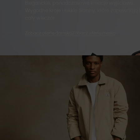
Eleganckie, ponadczasowe kreacje wyjściowe.
Wygodne kroje i lekkie tkaniny, które zapewniają
cały wieczór.
Zobacz ofertę damską
Zobacz ofertę męską