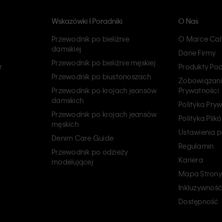
Wskazówki I Poradniki
O Nas
Przewodnik po bieliźnie
O Marce Calv
damskiej
Dane Firmy
Przewodnik po bieliźnie męskiej
r
Produkty Po
Przewodnik po biustonoszach
Zobowiązani
Przewodnik po krojach jeansów
Prywatności
damskich
Polityka Pry
Przewodnik po krojach jeansów
Polityka Pli
męskich
Ustawienia p
Denim Care Guide
Regulamin
Przewodnik po odzieży
Kariera
modelującej
Mapa Strony
Inkluzywność
Dostępność