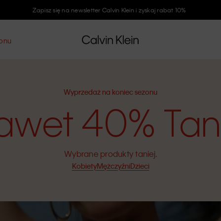
Zapisz się na newsletter Calvin Klein i zyskaj rabat 10%
zonu
Wyprzedaż na koniec sezonu
awet 40% Tani
Wybrane produkty taniej.
Kobiety
Mężczyźni
Dzieci