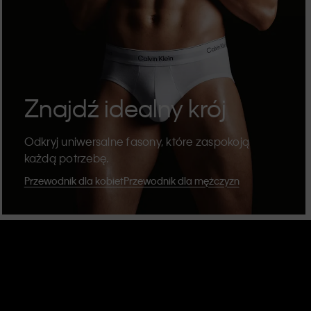
Znajdź idealny krój
Odkryj uniwersalne fasony, które zaspokoją
każdą potrzebę.
Przewodnik dla kobiet
Przewodnik dla mężczyzn