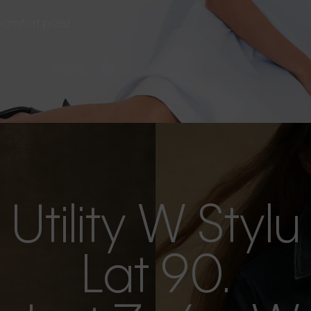
 komfort przez
Utility W Stylu
Lat 90.