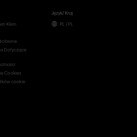
Język/ Kraj
in Klein
PL / PL
drobione
a Dotyczące
watności
ków Cookies
lików cookie