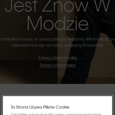
Jest Znów W
Modzie
rchiwalne fasony w nowoczesnym wydaniu. Minimalistyczn
odświeżone kroje na miarę dzisiejszych trendów.
Zobacz ofertę damską
Zobacz ofertę męską
Wyróżnione
Ta Strona Używa Plików Cookie
Calvin Klein wykorzystuje pliki cookie i powiązane technologie