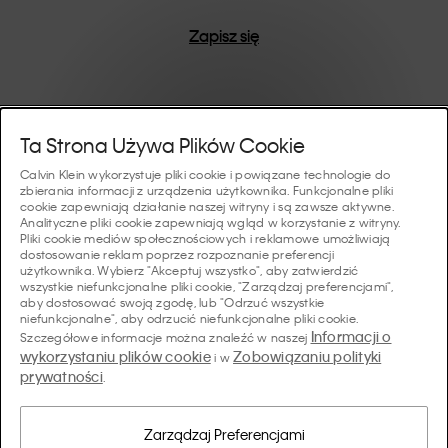
Zapisz się
Pomoc I Wsparcie
Ta Strona Używa Plików Cookie
Calvin Klein wykorzystuje pliki cookie i powiązane technologie do
FAQ
zbierania informacji z urządzenia użytkownika. Funkcjonalne pliki
Kolekcje
cookie zapewniają działanie naszej witryny i są zawsze aktywne.
Analityczne pliki cookie zapewniają wgląd w korzystanie z witryny.
Status zamówienia
Pliki cookie mediów społecznościowych i reklamowe umożliwiają
#MYCALVINS
dostosowanie reklam poprzez rozpoznanie preferencji
Wskazówki I Poradniki
użytkownika. Wybierz "Akceptuj wszystko", aby zatwierdzić
Zamówienia i Dostawa
wszystkie niefunkcjonalne pliki cookie, "Zarządzaj preferencjami",
Calvin Klein Collection
aby dostosować swoją zgodę, lub "Odrzuć wszystkie
Przewodnik po bieliźnie damskiej
Zwroty i Zwroty Pieniędzy
O Nas
niefunkcjonalne", aby odrzucić niefunkcjonalne pliki cookie.
Calvin Klein Underwear
Informacji o
Szczegółowe informacje można znaleźć w naszej
Przewodnik po bieliźnie męskiej
wykorzystaniu plików cookie
Zobowiązaniu polityki
i w
Płatności
O Marce Calvin Klein
prywatności
Calvin Klein Sport
.
Język/ Kraj
Przewodnik po biustonoszach
Tabela Rozmiarów
Dane Firmy
Kraj
Calvin Klein Kids
Kraj
Zarządzaj Preferencjami
Przewodnik po krojach jeansów damskich