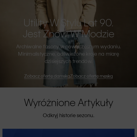
Utility W Stylu Lat 90.
Jest Znów W Modzie
Archiwalne fasony w nowoczesnym wydaniu.
Minimalistyczne, odświeżone kroje na miarę
dzisiejszych trendów.
Zobacz ofertę damską
Zobacz ofertę męską
Wyróżnione Artykuły
Odkryj historie sezonu.