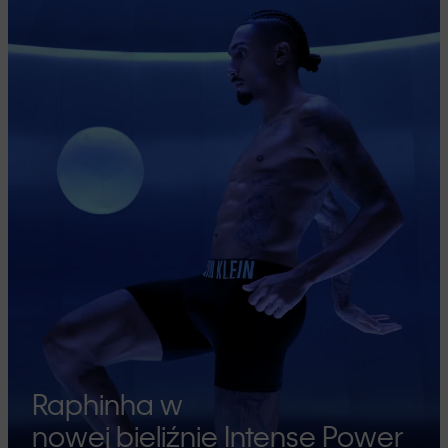
Raphinha w
nowej bieliźnie Intense Power