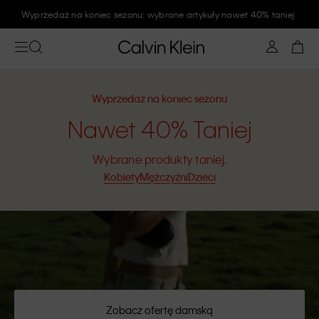
Zapisz się na newsletter Calvin Klein i zyskaj rabat 10%
Wyprzedaż na koniec sezonu
Nawet 40% Taniej
Wybrane produkty taniej.
Kobiety
Mężczyźni
Dzieci
Zobacz ofertę damską