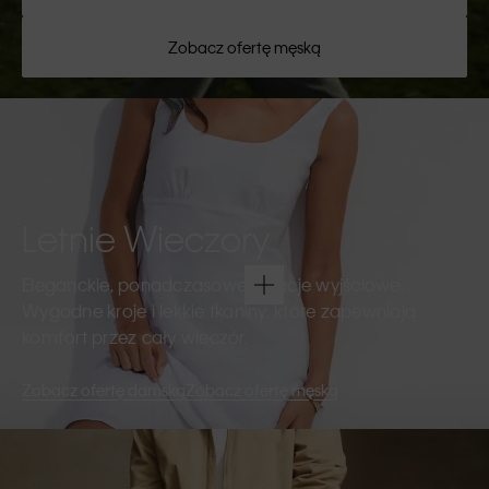
Zobacz ofertę męską
Letnie Wieczory
Eleganckie, ponadczasowe kreacje wyjściowe.
Wygodne kroje i lekkie tkaniny, które zapewniają
komfort przez cały wieczór.
Zobacz ofertę damską
Zobacz ofertę męską