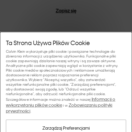
Zapisz się
Pomoc I Wsparcie
Ta Strona Używa Plików Cookie
Calvin Klein wykorzystuje pliki cookie i powiązane technologie do
FAQ
zbierania informacji z urządzenia użytkownika. Funkcjonalne pliki
Kolekcje
cookie zapewniają działanie naszej witryny i są zawsze aktywne.
Analityczne pliki cookie zapewniają wgląd w korzystanie z witryny.
Status zamówienia
Pliki cookie mediów społecznościowych i reklamowe umożliwiają
#MYCALVINS
dostosowanie reklam poprzez rozpoznanie preferencji
Wskazówki I Poradniki
użytkownika. Wybierz "Akceptuj wszystko", aby zatwierdzić
Zamówienia i Dostawa
wszystkie niefunkcjonalne pliki cookie, "Zarządzaj preferencjami",
Calvin Klein Collection
aby dostosować swoją zgodę, lub "Odrzuć wszystkie
Przewodnik po bieliźnie damskiej
Zwroty i Zwroty Pieniędzy
O Nas
niefunkcjonalne", aby odrzucić niefunkcjonalne pliki cookie.
Calvin Klein Underwear
Informacji o
Szczegółowe informacje można znaleźć w naszej
Przewodnik po bieliźnie męskiej
wykorzystaniu plików cookie
Zobowiązaniu polityki
i w
Płatności
O Marce Calvin Klein
prywatności
Calvin Klein Sport
.
Język/ Kraj
Przewodnik po biustonoszach
Tabela Rozmiarów
Dane Firmy
Kraj
Calvin Klein Kids
Kraj
Zarządzaj Preferencjami
Przewodnik po krojach jeansów damskich