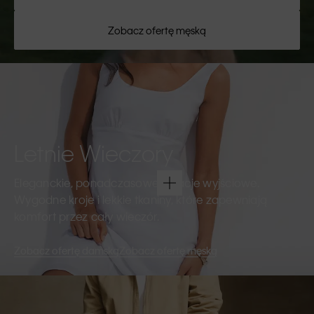
Zobacz ofertę męską
Letnie Wieczory
Eleganckie, ponadczasowe kreacje wyjściowe.
Wygodne kroje i lekkie tkaniny, które zapewniają
komfort przez cały wieczór.
Zobacz ofertę damską
Zobacz ofertę męską