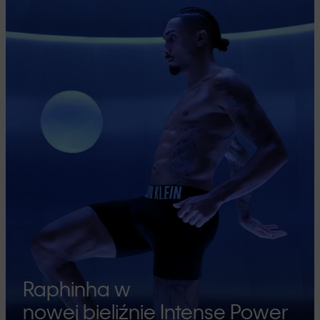
Raphinha w
nowej bieliźnie Intense Power