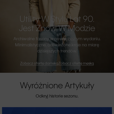
Utility W Stylu Lat 90.
Jest Znów W Modzie
Archiwalne fasony w nowoczesnym wydaniu.
Minimalistyczne, odświeżone kroje na miarę
dzisiejszych trendów.
Zobacz ofertę damską
Zobacz ofertę męską
Wyróżnione Artykuły
Odkryj historie sezonu.