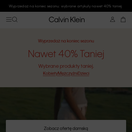
Zapisz się na newsletter Calvin Klein i zyskaj rabat 10%
Wyprzedaż na koniec sezonu
Nawet 40% Taniej
Wybrane produkty taniej.
Kobiety
Mężczyźni
Dzieci
Zobacz ofertę damską