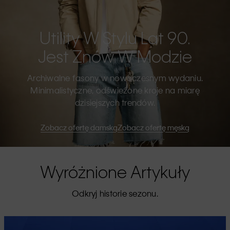
Utility W Stylu Lat 90.
Jest Znów W Modzie
Archiwalne fasony w nowoczesnym wydaniu.
Minimalistyczne, odświeżone kroje na miarę
dzisiejszych trendów.
Zobacz ofertę damską
Zobacz ofertę męską
Wyróżnione Artykuły
Odkryj historie sezonu.