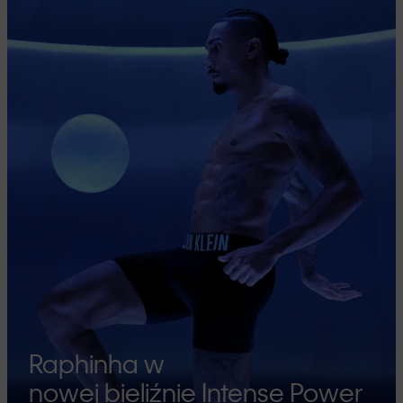
Raphinha w
nowej bieliźnie Intense Power