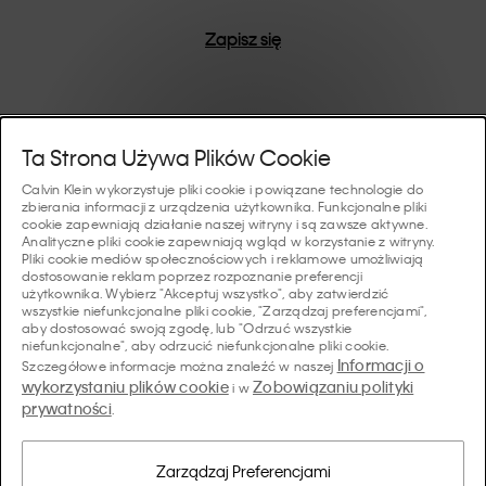
Zapisz się
Pomoc I Wsparcie
Ta Strona Używa Plików Cookie
Calvin Klein wykorzystuje pliki cookie i powiązane technologie do
FAQ
zbierania informacji z urządzenia użytkownika. Funkcjonalne pliki
Kolekcje
cookie zapewniają działanie naszej witryny i są zawsze aktywne.
Analityczne pliki cookie zapewniają wgląd w korzystanie z witryny.
Status zamówienia
Pliki cookie mediów społecznościowych i reklamowe umożliwiają
#MYCALVINS
dostosowanie reklam poprzez rozpoznanie preferencji
Wskazówki I Poradniki
użytkownika. Wybierz "Akceptuj wszystko", aby zatwierdzić
Zamówienia i Dostawa
wszystkie niefunkcjonalne pliki cookie, "Zarządzaj preferencjami",
Calvin Klein Collection
aby dostosować swoją zgodę, lub "Odrzuć wszystkie
Przewodnik po bieliźnie damskiej
Zwroty i Zwroty Pieniędzy
O Nas
niefunkcjonalne", aby odrzucić niefunkcjonalne pliki cookie.
Calvin Klein Underwear
Informacji o
Szczegółowe informacje można znaleźć w naszej
Przewodnik po bieliźnie męskiej
wykorzystaniu plików cookie
Zobowiązaniu polityki
i w
Płatności
O Marce Calvin Klein
prywatności
Calvin Klein Sport
.
Język/ Kraj
Przewodnik po biustonoszach
Tabela Rozmiarów
Dane Firmy
Kraj
Calvin Klein Kids
Kraj
Zarządzaj Preferencjami
Przewodnik po krojach jeansów damskich