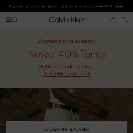
Zapisz się na newsletter Calvin Klein i zyskaj rabat 10%
Wyprzedaż na koniec sezonu
Nawet 40% Taniej
Wybrane produkty taniej.
Kobiety
Mężczyźni
Dzieci
Zobacz ofertę damską