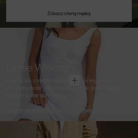
Zobacz ofertę męską
Letnie Wieczory
Eleganckie, ponadczasowe kreacje wyjściowe.
Wygodne kroje i lekkie tkaniny, które zapewniają
komfort przez cały wieczór.
Zobacz ofertę damską
Zobacz ofertę męską