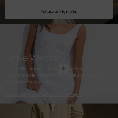
Zobacz ofertę męską
Letnie Wieczory
Eleganckie, ponadczasowe kreacje wyjściowe.
Wygodne kroje i lekkie tkaniny, które zapewniają
komfort przez cały wieczór.
Zobacz ofertę damską
Zobacz ofertę męską