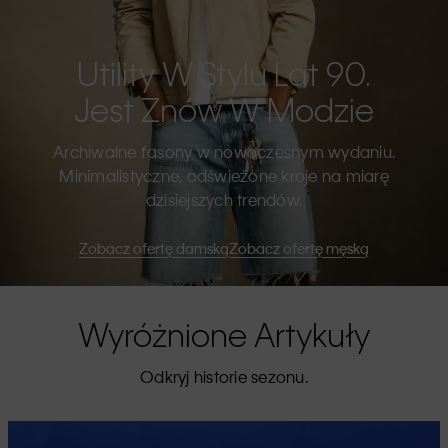
Utility W Stylu Lat 90.
Jest Znów W Modzie
Archiwalne fasony w nowoczesnym wydaniu.
Minimalistyczne, odświeżone kroje na miarę
dzisiejszych trendów.
Zobacz ofertę damską
Zobacz ofertę męską
Wyróżnione Artykuły
Odkryj historie sezonu.