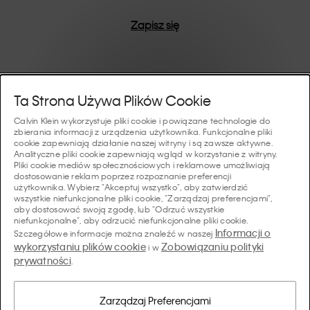
Zapisz się
Pomoc I Wsparcie
Ta Strona Używa Plików Cookie
Calvin Klein wykorzystuje pliki cookie i powiązane technologie do
FAQ
zbierania informacji z urządzenia użytkownika. Funkcjonalne pliki
Kolekcje
cookie zapewniają działanie naszej witryny i są zawsze aktywne.
Analityczne pliki cookie zapewniają wgląd w korzystanie z witryny.
Status zamówienia
Pliki cookie mediów społecznościowych i reklamowe umożliwiają
#MYCALVINS
dostosowanie reklam poprzez rozpoznanie preferencji
Wskazówki I Poradniki
użytkownika. Wybierz "Akceptuj wszystko", aby zatwierdzić
Zamówienia i Dostawa
wszystkie niefunkcjonalne pliki cookie, "Zarządzaj preferencjami",
Calvin Klein Collection
aby dostosować swoją zgodę, lub "Odrzuć wszystkie
Przewodnik po bieliźnie damskiej
Zwroty i Zwroty Pieniędzy
O Nas
niefunkcjonalne", aby odrzucić niefunkcjonalne pliki cookie.
Calvin Klein Underwear
Informacji o
Szczegółowe informacje można znaleźć w naszej
Przewodnik po bieliźnie męskiej
wykorzystaniu plików cookie
Zobowiązaniu polityki
i w
Płatności
O Marce Calvin Klein
prywatności
Calvin Klein Sport
.
Język/ Kraj
Przewodnik po biustonoszach
Tabela Rozmiarów
Dane Firmy
Kraj
Calvin Klein Kids
Kraj
Zarządzaj Preferencjami
Przewodnik po krojach jeansów damskich