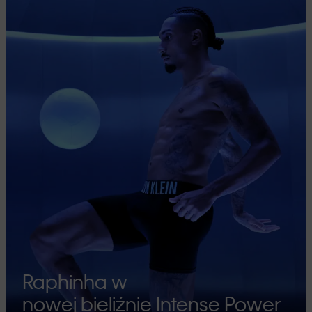
Raphinha w
nowej bieliźnie Intense Power