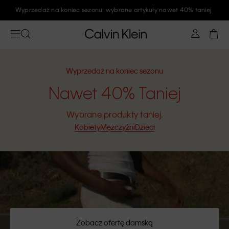
Zapisz się na newsletter Calvin Klein i zyskaj rabat 10%
Wyprzedaż na koniec sezonu
Nawet 40% Taniej
Wybrane produkty taniej.
Kobiety
Mężczyźni
Dzieci
Zobacz ofertę damską