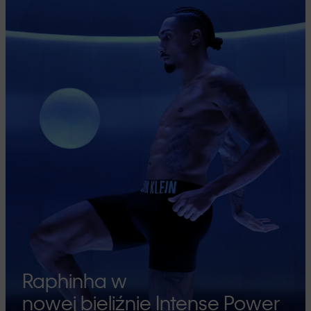
Raphinha w
nowej bieliźnie Intense Power