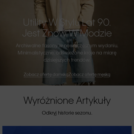
Utility W Stylu Lat 90.
Jest Znów W Modzie
Archiwalne fasony w nowoczesnym wydaniu.
Minimalistyczne, odświeżone kroje na miarę
dzisiejszych trendów.
Zobacz ofertę damską
Zobacz ofertę męską
Wyróżnione Artykuły
Odkryj historie sezonu.