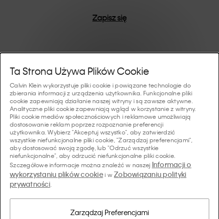
Zapisz się
Pomoc I Wsparcie
Ta Strona Używa Plików Cookie
Calvin Klein wykorzystuje pliki cookie i powiązane technologie do
FAQ
zbierania informacji z urządzenia użytkownika. Funkcjonalne pliki
Kolekcje
cookie zapewniają działanie naszej witryny i są zawsze aktywne.
Analityczne pliki cookie zapewniają wgląd w korzystanie z witryny.
Status zamówienia
Pliki cookie mediów społecznościowych i reklamowe umożliwiają
#MYCALVINS
dostosowanie reklam poprzez rozpoznanie preferencji
Wskazówki I Poradniki
użytkownika. Wybierz "Akceptuj wszystko", aby zatwierdzić
Zamówienia i Dostawa
wszystkie niefunkcjonalne pliki cookie, "Zarządzaj preferencjami",
Calvin Klein Collection
aby dostosować swoją zgodę, lub "Odrzuć wszystkie
Przewodnik po bieliźnie damskiej
Zwroty i Zwroty Pieniędzy
O Nas
niefunkcjonalne", aby odrzucić niefunkcjonalne pliki cookie.
Calvin Klein Underwear
Informacji o
Szczegółowe informacje można znaleźć w naszej
Przewodnik po bieliźnie męskiej
wykorzystaniu plików cookie
Zobowiązaniu polityki
i w
Płatności
O Marce Calvin Klein
prywatności
Calvin Klein Sport
.
Język/ Kraj
Przewodnik po biustonoszach
Tabela Rozmiarów
Dane Firmy
Kraj
Calvin Klein Kids
Kraj
Zarządzaj Preferencjami
Przewodnik po krojach jeansów damskich