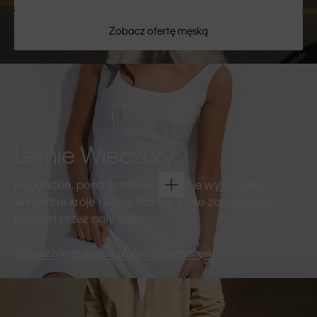
Zobacz ofertę męską
Letnie Wieczory
Eleganckie, ponadczasowe kreacje wyjściowe.
Wygodne kroje i lekkie tkaniny, które zapewniają
komfort przez cały wieczór.
Zobacz ofertę damską
Zobacz ofertę męską