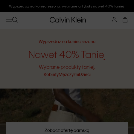
Zapisz się na newsletter Calvin Klein i zyskaj rabat 10%
Wyprzedaż na koniec sezonu
Nawet 40% Taniej
Wybrane produkty taniej.
Kobiety
Mężczyźni
Dzieci
Zobacz ofertę damską