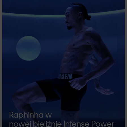
Raphinha w
nowej bieliźnie Intense Power