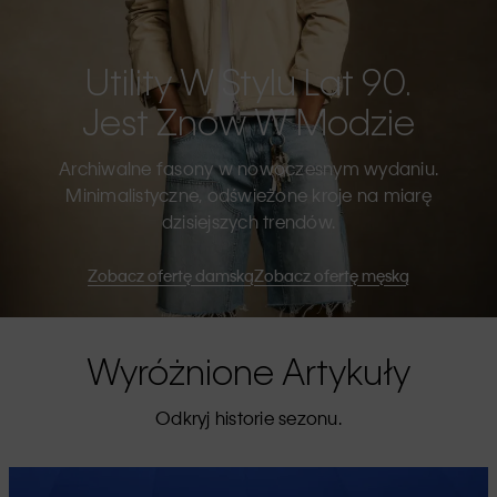
Utility W Stylu Lat 90.
Jest Znów W Modzie
Archiwalne fasony w nowoczesnym wydaniu.
Minimalistyczne, odświeżone kroje na miarę
dzisiejszych trendów.
Zobacz ofertę damską
Zobacz ofertę męską
Wyróżnione Artykuły
Odkryj historie sezonu.