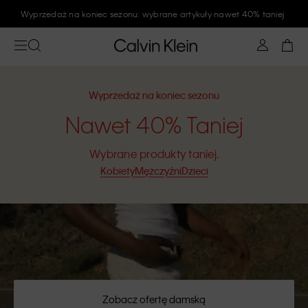
Wyprzedaż na koniec sezonu: wybrane artykuły nawet 40% taniej
Wyprzedaż na koniec sezonu
Nawet 40% Taniej
Wybrane produkty taniej.
Kobiety
Mężczyźni
Dzieci
Zobacz ofertę damską