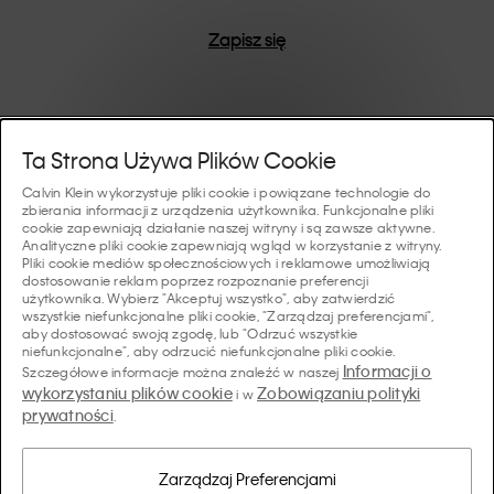
Zapisz się
Pomoc I Wsparcie
Ta Strona Używa Plików Cookie
Calvin Klein wykorzystuje pliki cookie i powiązane technologie do
FAQ
zbierania informacji z urządzenia użytkownika. Funkcjonalne pliki
Kolekcje
cookie zapewniają działanie naszej witryny i są zawsze aktywne.
Analityczne pliki cookie zapewniają wgląd w korzystanie z witryny.
Status zamówienia
Pliki cookie mediów społecznościowych i reklamowe umożliwiają
#MYCALVINS
dostosowanie reklam poprzez rozpoznanie preferencji
Wskazówki I Poradniki
użytkownika. Wybierz "Akceptuj wszystko", aby zatwierdzić
Zamówienia i Dostawa
wszystkie niefunkcjonalne pliki cookie, "Zarządzaj preferencjami",
Calvin Klein Collection
aby dostosować swoją zgodę, lub "Odrzuć wszystkie
Przewodnik po bieliźnie damskiej
Zwroty i Zwroty Pieniędzy
O Nas
niefunkcjonalne", aby odrzucić niefunkcjonalne pliki cookie.
Calvin Klein Underwear
Informacji o
Szczegółowe informacje można znaleźć w naszej
Przewodnik po bieliźnie męskiej
wykorzystaniu plików cookie
Zobowiązaniu polityki
i w
Płatności
O Marce Calvin Klein
prywatności
Calvin Klein Sport
.
Język/ Kraj
Przewodnik po biustonoszach
Tabela Rozmiarów
Dane Firmy
Kraj
Calvin Klein Kids
Kraj
Zarządzaj Preferencjami
Przewodnik po krojach jeansów damskich