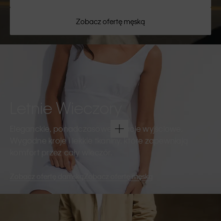
Zobacz ofertę męską
Letnie Wieczory
Eleganckie, ponadczasowe kreacje wyjściowe.
Wygodne kroje i lekkie tkaniny, które zapewniają
komfort przez cały wieczór.
Zobacz ofertę damską
Zobacz ofertę męską