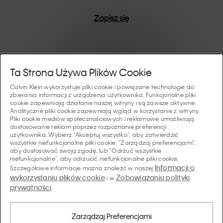
Zapisz się
Pomoc I Wsparcie
Ta Strona Używa Plików Cookie
Calvin Klein wykorzystuje pliki cookie i powiązane technologie do
FAQ
zbierania informacji z urządzenia użytkownika. Funkcjonalne pliki
Kolekcje
cookie zapewniają działanie naszej witryny i są zawsze aktywne.
Analityczne pliki cookie zapewniają wgląd w korzystanie z witryny.
Status zamówienia
Pliki cookie mediów społecznościowych i reklamowe umożliwiają
#MYCALVINS
dostosowanie reklam poprzez rozpoznanie preferencji
Wskazówki I Poradniki
użytkownika. Wybierz "Akceptuj wszystko", aby zatwierdzić
Zamówienia i Dostawa
wszystkie niefunkcjonalne pliki cookie, "Zarządzaj preferencjami",
Calvin Klein Collection
aby dostosować swoją zgodę, lub "Odrzuć wszystkie
Przewodnik po bieliźnie damskiej
Zwroty i Zwroty Pieniędzy
O Nas
niefunkcjonalne", aby odrzucić niefunkcjonalne pliki cookie.
Calvin Klein Underwear
Informacji o
Szczegółowe informacje można znaleźć w naszej
Przewodnik po bieliźnie męskiej
wykorzystaniu plików cookie
Zobowiązaniu polityki
i w
Płatności
O Marce Calvin Klein
prywatności
Calvin Klein Sport
.
Język/ Kraj
Przewodnik po biustonoszach
Tabela Rozmiarów
Dane Firmy
Kraj
Calvin Klein Kids
Kraj
Zarządzaj Preferencjami
Przewodnik po krojach jeansów damskich