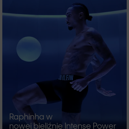
Raphinha w
nowej bieliźnie Intense Power