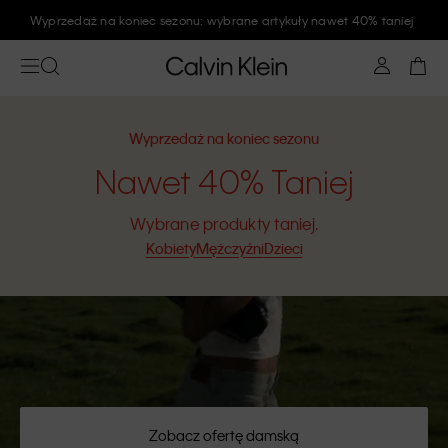
Wyprzedaż na koniec sezonu: wybrane artykuły nawet 40% taniej
Wyprzedaż na koniec sezonu
Nawet 40% Taniej
Wybrane produkty taniej.
Kobiety
Mężczyźni
Dzieci
Zobacz ofertę damską