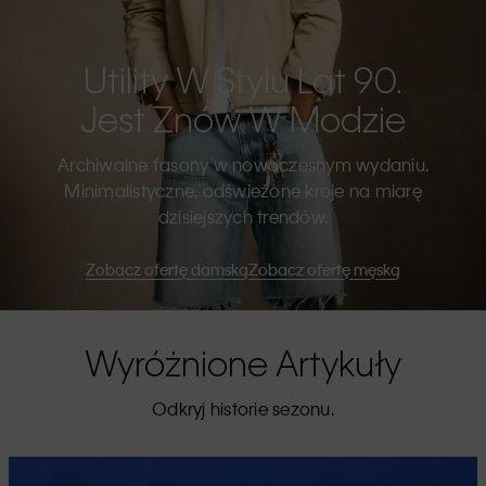
Utility W Stylu Lat 90.
Jest Znów W Modzie
Archiwalne fasony w nowoczesnym wydaniu.
Minimalistyczne, odświeżone kroje na miarę
dzisiejszych trendów.
Zobacz ofertę damską
Zobacz ofertę męską
Wyróżnione Artykuły
Odkryj historie sezonu.