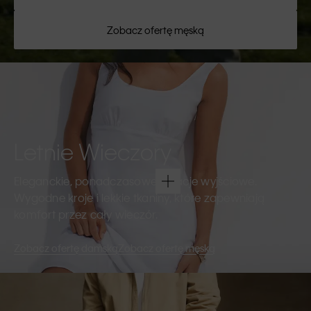
Zobacz ofertę męską
Letnie Wieczory
Eleganckie, ponadczasowe kreacje wyjściowe.
Wygodne kroje i lekkie tkaniny, które zapewniają
komfort przez cały wieczór.
Zobacz ofertę damską
Zobacz ofertę męską