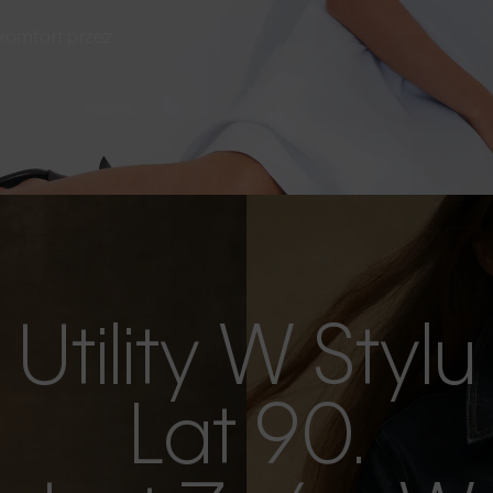
 komfort przez
Utility W Stylu
Lat 90.