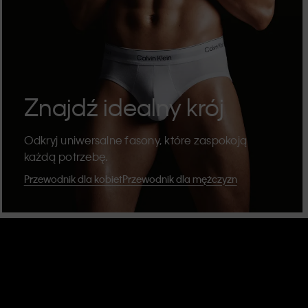
Znajdź idealny krój
Odkryj uniwersalne fasony, które zaspokoją
każdą potrzebę.
Przewodnik dla kobiet
Przewodnik dla mężczyzn