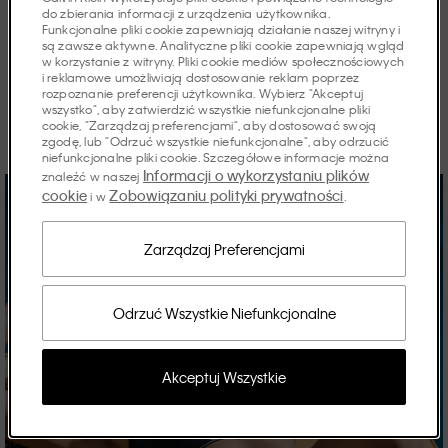
Artykuły
do zbierania informacji z urządzenia użytkownika.
Funkcjonalne pliki cookie zapewniają działanie naszej witryny i
są zawsze aktywne. Analityczne pliki cookie zapewniają wgląd
w korzystanie z witryny. Pliki cookie mediów społecznościowych
i reklamowe umożliwiają dostosowanie reklam poprzez
rozpoznanie preferencji użytkownika. Wybierz "Akceptuj
Odkryj historie sezonu.
wszystko", aby zatwierdzić wszystkie niefunkcjonalne pliki
cookie, "Zarządzaj preferencjami", aby dostosować swoją
zgodę, lub "Odrzuć wszystkie niefunkcjonalne", aby odrzucić
niefunkcjonalne pliki cookie. Szczegółowe informacje można
Informacji o wykorzystaniu plików
znaleźć w naszej
cookie
Zobowiązaniu polityki prywatności
i w
.
Zarządzaj Preferencjami
Odrzuć Wszystkie Niefunkcjonalne
Akceptuj Wszystkie