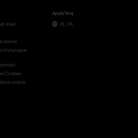
Język/ Kraj
in Klein
PL / PL
drobione
a Dotyczące
watności
ków Cookies
lików cookie