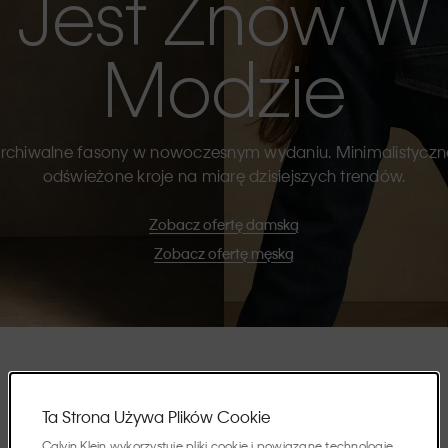
Jest Znów W
Modzie
rchiwalne fasony w nowoczesnym wydaniu. Minimalistyczn
odświeżone kroje na miarę dzisiejszych trendów.
Zobacz ofertę damską
Zobacz ofertę męską
Wyróżnione
Ta Strona Używa Plików Cookie
Calvin Klein wykorzystuje pliki cookie i powiązane technologie