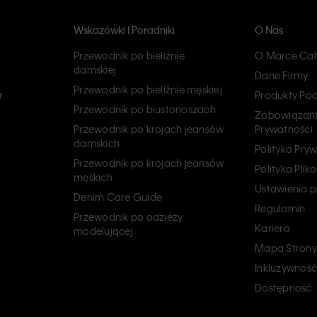
Wskazówki I Poradniki
O Nas
Przewodnik po bieliźnie
O Marce Calv
damskiej
Dane Firmy
Przewodnik po bieliźnie męskiej
r
Produkty Po
Przewodnik po biustonoszach
Zobowiązani
Przewodnik po krojach jeansów
Prywatności
damskich
Polityka Pry
Przewodnik po krojach jeansów
Polityka Pli
męskich
Ustawienia p
Denim Care Guide
Regulamin
Przewodnik po odzieży
Kariera
modelującej
Mapa Strony
Inkluzywność
Dostępność