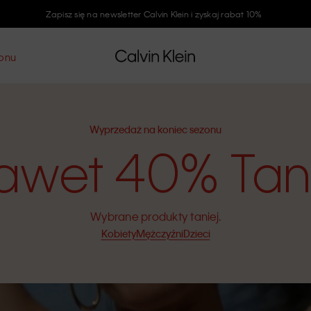
Zapisz się na newsletter Calvin Klein i zyskaj rabat 10%
zonu
Wyprzedaż na koniec sezonu
awet 40% Tani
Wybrane produkty taniej.
Kobiety
Mężczyźni
Dzieci