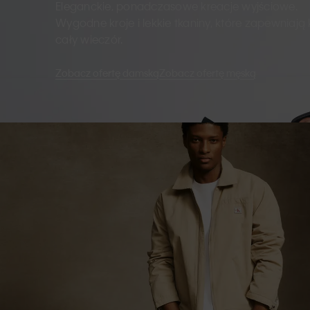
Eleganckie, ponadczasowe kreacje wyjściowe.
Wygodne kroje i lekkie tkaniny, które zapewniają
cały wieczór.
Zobacz ofertę damską
Zobacz ofertę męską