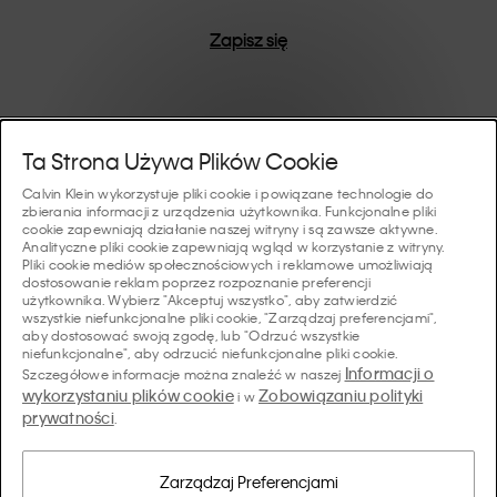
Zapisz się
Pomoc I Wsparcie
Ta Strona Używa Plików Cookie
Calvin Klein wykorzystuje pliki cookie i powiązane technologie do
FAQ
zbierania informacji z urządzenia użytkownika. Funkcjonalne pliki
Kolekcje
cookie zapewniają działanie naszej witryny i są zawsze aktywne.
Analityczne pliki cookie zapewniają wgląd w korzystanie z witryny.
Status zamówienia
Pliki cookie mediów społecznościowych i reklamowe umożliwiają
#MYCALVINS
dostosowanie reklam poprzez rozpoznanie preferencji
Wskazówki I Poradniki
użytkownika. Wybierz "Akceptuj wszystko", aby zatwierdzić
Zamówienia i Dostawa
wszystkie niefunkcjonalne pliki cookie, "Zarządzaj preferencjami",
Calvin Klein Collection
aby dostosować swoją zgodę, lub "Odrzuć wszystkie
Przewodnik po bieliźnie damskiej
Zwroty i Zwroty Pieniędzy
O Nas
niefunkcjonalne", aby odrzucić niefunkcjonalne pliki cookie.
Calvin Klein Underwear
Informacji o
Szczegółowe informacje można znaleźć w naszej
Przewodnik po bieliźnie męskiej
wykorzystaniu plików cookie
Zobowiązaniu polityki
i w
Płatności
O Marce Calvin Klein
prywatności
Calvin Klein Sport
.
Język/ Kraj
Przewodnik po biustonoszach
Tabela Rozmiarów
Dane Firmy
Kraj
Calvin Klein Kids
Kraj
Zarządzaj Preferencjami
Przewodnik po krojach jeansów damskich