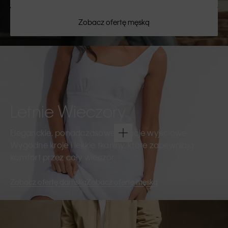
Zobacz ofertę męską
Letnie Wieczory
Eleganckie, ponadczasowe kreacje wyjściowe.
Wygodne kroje i lekkie tkaniny, które zapewniają
komfort przez cały wieczór.
Zobacz ofertę damską
Zobacz ofertę męską