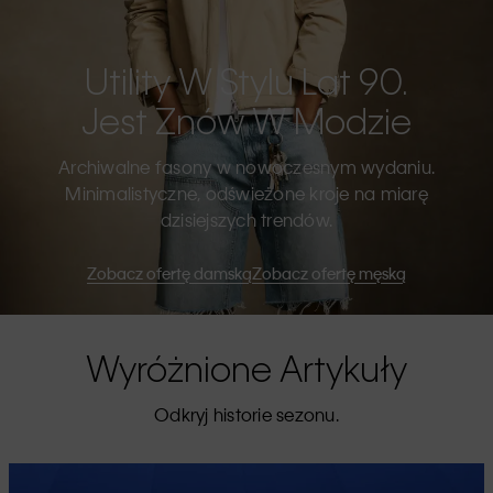
Utility W Stylu Lat 90.
Jest Znów W Modzie
Archiwalne fasony w nowoczesnym wydaniu.
Minimalistyczne, odświeżone kroje na miarę
dzisiejszych trendów.
Zobacz ofertę damską
Zobacz ofertę męską
Wyróżnione Artykuły
Odkryj historie sezonu.