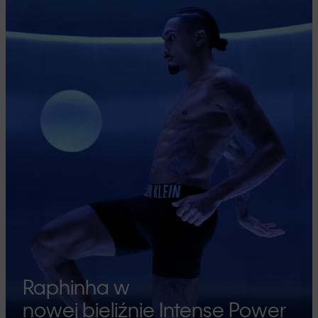
Raphinha w
nowej bieliźnie Intense Power