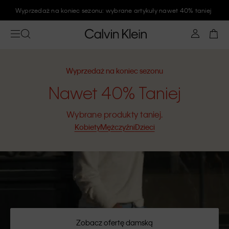
Wyprzedaż na koniec sezonu: wybrane artykuły nawet 40% taniej
Wyprzedaż na koniec sezonu
Nawet 40% Taniej
Wybrane produkty taniej.
Kobiety
Mężczyźni
Dzieci
Zobacz ofertę damską