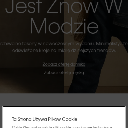
Jest Znów W
Modzie
rchiwalne fasony w nowoczesnym wydaniu. Minimalistyczn
odświeżone kroje na miarę dzisiejszych trendów.
Zobacz ofertę damską
Zobacz ofertę męską
Wyróżnione
Ta Strona Używa Plików Cookie
Calvin Klein wykorzystuje pliki cookie i powiązane technologie