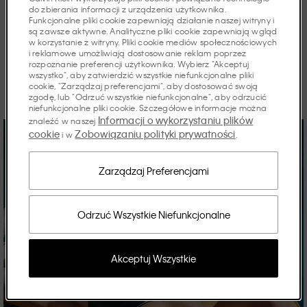
Artykuły
do zbierania informacji z urządzenia użytkownika.
Funkcjonalne pliki cookie zapewniają działanie naszej witryny i
są zawsze aktywne. Analityczne pliki cookie zapewniają wgląd
w korzystanie z witryny. Pliki cookie mediów społecznościowych
i reklamowe umożliwiają dostosowanie reklam poprzez
rozpoznanie preferencji użytkownika. Wybierz "Akceptuj
Odkryj historie sezonu.
wszystko", aby zatwierdzić wszystkie niefunkcjonalne pliki
cookie, "Zarządzaj preferencjami", aby dostosować swoją
zgodę, lub "Odrzuć wszystkie niefunkcjonalne", aby odrzucić
niefunkcjonalne pliki cookie. Szczegółowe informacje można
Informacji o wykorzystaniu plików
znaleźć w naszej
cookie
Zobowiązaniu polityki prywatności
i w
.
Zarządzaj Preferencjami
Odrzuć Wszystkie Niefunkcjonalne
Akceptuj Wszystkie