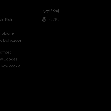
Język/ Kraj
in Klein
PL / PL
drobione
a Dotyczące
watności
ków Cookies
lików cookie