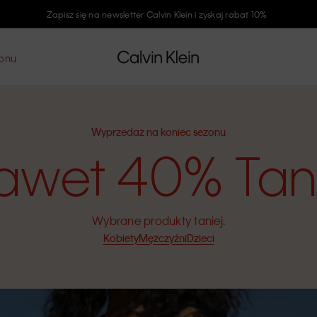
Zapisz się na newsletter Calvin Klein i zyskaj rabat 10%
zonu
Wyprzedaż na koniec sezonu
awet 40% Tani
Wybrane produkty taniej.
Kobiety
Mężczyźni
Dzieci