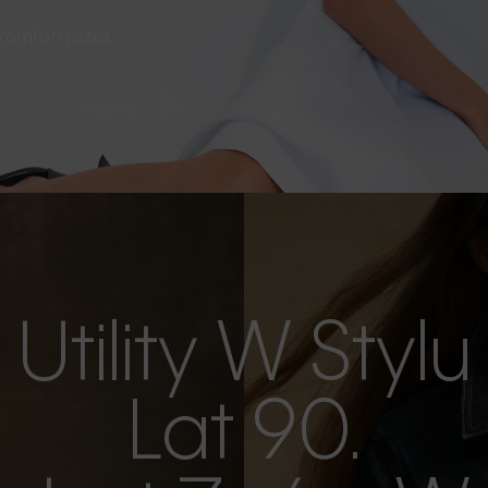
 komfort przez
Utility W Stylu
Lat 90.