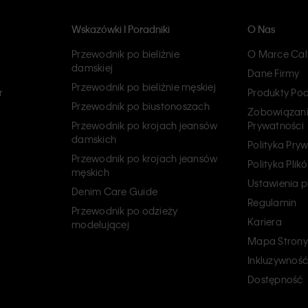
Wskazówki I Poradniki
O Nas
Przewodnik po bieliźnie
O Marce Calv
damskiej
Dane Firmy
Przewodnik po bieliźnie męskiej
r
Produkty Po
Przewodnik po biustonoszach
Zobowiązani
Przewodnik po krojach jeansów
Prywatności
damskich
Polityka Pry
Przewodnik po krojach jeansów
Polityka Pli
męskich
Ustawienia p
Denim Care Guide
Regulamin
Przewodnik po odzieży
Kariera
modelującej
Mapa Strony
Inkluzywność
Dostępność