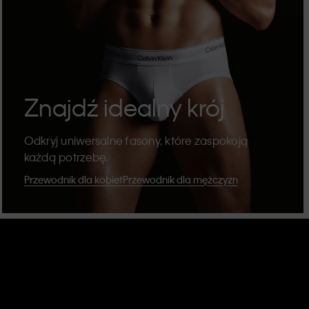
Znajdź idealny krój
Odkryj uniwersalne fasony, które zaspokoją
każdą potrzebę.
Przewodnik dla kobiet
Przewodnik dla mężczyzn