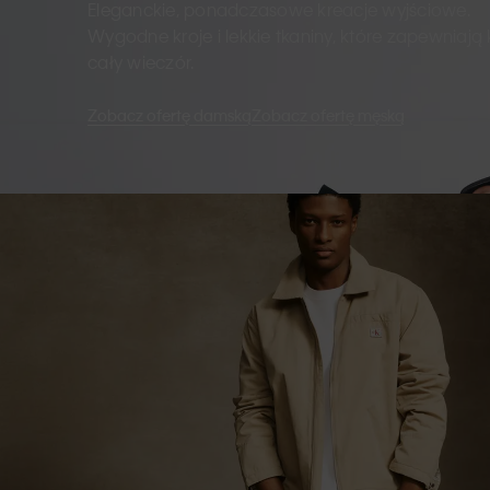
Eleganckie, ponadczasowe kreacje wyjściowe.
Wygodne kroje i lekkie tkaniny, które zapewniają
cały wieczór.
Zobacz ofertę damską
Zobacz ofertę męską