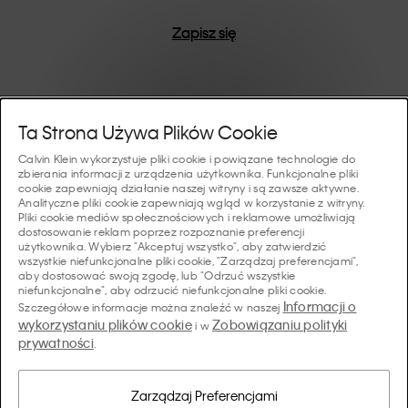
Zapisz się
Pomoc I Wsparcie
Ta Strona Używa Plików Cookie
Calvin Klein wykorzystuje pliki cookie i powiązane technologie do
FAQ
zbierania informacji z urządzenia użytkownika. Funkcjonalne pliki
Kolekcje
cookie zapewniają działanie naszej witryny i są zawsze aktywne.
Analityczne pliki cookie zapewniają wgląd w korzystanie z witryny.
Status zamówienia
Pliki cookie mediów społecznościowych i reklamowe umożliwiają
#MYCALVINS
dostosowanie reklam poprzez rozpoznanie preferencji
Wskazówki I Poradniki
użytkownika. Wybierz "Akceptuj wszystko", aby zatwierdzić
Zamówienia i Dostawa
wszystkie niefunkcjonalne pliki cookie, "Zarządzaj preferencjami",
Calvin Klein Collection
aby dostosować swoją zgodę, lub "Odrzuć wszystkie
Przewodnik po bieliźnie damskiej
Zwroty i Zwroty Pieniędzy
O Nas
niefunkcjonalne", aby odrzucić niefunkcjonalne pliki cookie.
Calvin Klein Underwear
Informacji o
Szczegółowe informacje można znaleźć w naszej
Przewodnik po bieliźnie męskiej
wykorzystaniu plików cookie
Zobowiązaniu polityki
i w
Płatności
O Marce Calvin Klein
prywatności
Calvin Klein Sport
.
Język/ Kraj
Przewodnik po biustonoszach
Tabela Rozmiarów
Dane Firmy
Kraj
Calvin Klein Kids
Kraj
Zarządzaj Preferencjami
Przewodnik po krojach jeansów damskich