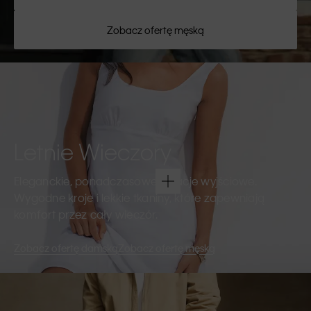
Zobacz ofertę męską
Letnie Wieczory
Eleganckie, ponadczasowe kreacje wyjściowe.
Wygodne kroje i lekkie tkaniny, które zapewniają
komfort przez cały wieczór.
Zobacz ofertę damską
Zobacz ofertę męską