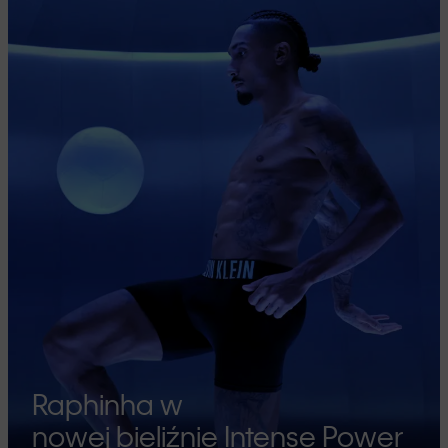
Raphinha w
nowej bieliźnie Intense Power