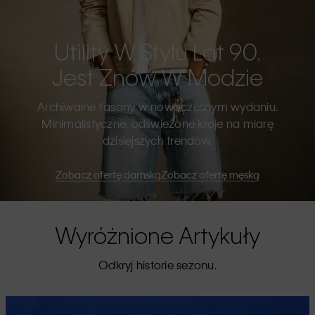
Utility W Stylu Lat 90.
Jest Znów W Modzie
Archiwalne fasony w nowoczesnym wydaniu.
Minimalistyczne, odświeżone kroje na miarę
dzisiejszych trendów.
Zobacz ofertę damską
Zobacz ofertę męską
Wyróżnione Artykuły
Odkryj historie sezonu.