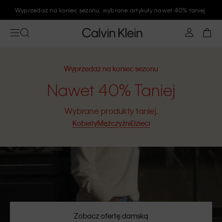
Wyprzedaż na koniec sezonu: wybrane artykuły nawet 40% taniej
Wyprzedaż na koniec sezonu
Nawet 40% Taniej
Wybrane produkty taniej.
Kobiety
Mężczyźni
Dzieci
Zobacz ofertę damską