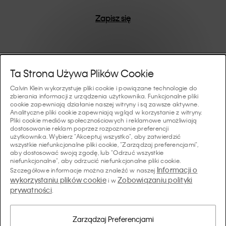
Zapisz się
Pomoc I Wsparcie
Ta Strona Używa Plików Cookie
Calvin Klein wykorzystuje pliki cookie i powiązane technologie do
FAQ
zbierania informacji z urządzenia użytkownika. Funkcjonalne pliki
Kolekcje
cookie zapewniają działanie naszej witryny i są zawsze aktywne.
Analityczne pliki cookie zapewniają wgląd w korzystanie z witryny.
Status zamówienia
Pliki cookie mediów społecznościowych i reklamowe umożliwiają
#MYCALVINS
dostosowanie reklam poprzez rozpoznanie preferencji
Wskazówki I Poradniki
użytkownika. Wybierz "Akceptuj wszystko", aby zatwierdzić
Zamówienia i Dostawa
wszystkie niefunkcjonalne pliki cookie, "Zarządzaj preferencjami",
Calvin Klein Collection
aby dostosować swoją zgodę, lub "Odrzuć wszystkie
Przewodnik po bieliźnie damskiej
Zwroty i Zwroty Pieniędzy
O Nas
niefunkcjonalne", aby odrzucić niefunkcjonalne pliki cookie.
Calvin Klein Underwear
Informacji o
Szczegółowe informacje można znaleźć w naszej
Przewodnik po bieliźnie męskiej
wykorzystaniu plików cookie
Zobowiązaniu polityki
i w
Płatności
O Marce Calvin Klein
prywatności
Calvin Klein Sport
.
Język/ Kraj
Przewodnik po biustonoszach
Tabela Rozmiarów
Dane Firmy
Kraj
Calvin Klein Kids
Kraj
Zarządzaj Preferencjami
Przewodnik po krojach jeansów damskich