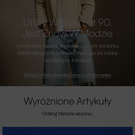
Utility W Stylu Lat 90.
Jest Znów W Modzie
Archiwalne fasony w nowoczesnym wydaniu.
Minimalistyczne, odświeżone kroje na miarę
dzisiejszych trendów.
Zobacz ofertę damską
Zobacz ofertę męską
Wyróżnione Artykuły
Odkryj historie sezonu.