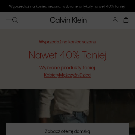
Wyprzedaż na koniec sezonu: wybrane artykuły nawet 40% taniej
Wyprzedaż na koniec sezonu
Nawet 40% Taniej
Wybrane produkty taniej.
Kobiety
Mężczyźni
Dzieci
Zobacz ofertę damską