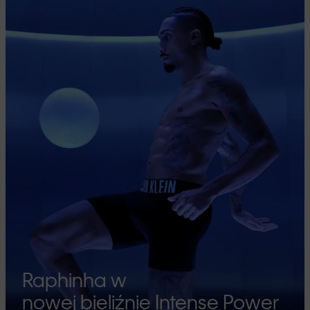
Raphinha w
nowej bieliźnie Intense Power