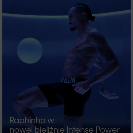
Raphinha w
nowej bieliźnie Intense Power