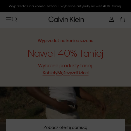
Zapisz się na newsletter Calvin Klein i zyskaj rabat 10%
Wyprzedaż na koniec sezonu
Nawet 40% Taniej
Wybrane produkty taniej.
Kobiety
Mężczyźni
Dzieci
Zobacz ofertę damską