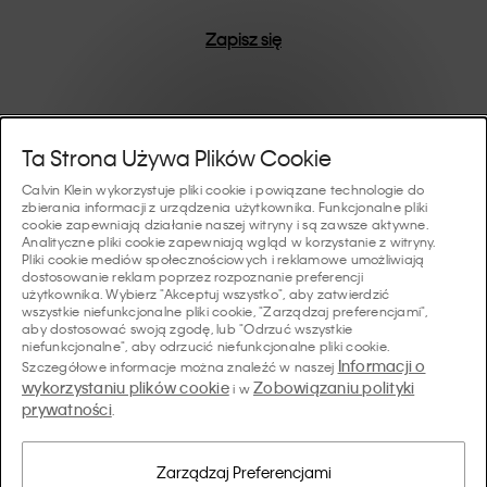
Zapisz się
Pomoc I Wsparcie
Ta Strona Używa Plików Cookie
Calvin Klein wykorzystuje pliki cookie i powiązane technologie do
FAQ
zbierania informacji z urządzenia użytkownika. Funkcjonalne pliki
Kolekcje
cookie zapewniają działanie naszej witryny i są zawsze aktywne.
Analityczne pliki cookie zapewniają wgląd w korzystanie z witryny.
Status zamówienia
Pliki cookie mediów społecznościowych i reklamowe umożliwiają
#MYCALVINS
dostosowanie reklam poprzez rozpoznanie preferencji
Wskazówki I Poradniki
użytkownika. Wybierz "Akceptuj wszystko", aby zatwierdzić
Zamówienia i Dostawa
wszystkie niefunkcjonalne pliki cookie, "Zarządzaj preferencjami",
Calvin Klein Collection
aby dostosować swoją zgodę, lub "Odrzuć wszystkie
Przewodnik po bieliźnie damskiej
Zwroty i Zwroty Pieniędzy
O Nas
niefunkcjonalne", aby odrzucić niefunkcjonalne pliki cookie.
Calvin Klein Underwear
Informacji o
Szczegółowe informacje można znaleźć w naszej
Przewodnik po bieliźnie męskiej
wykorzystaniu plików cookie
Zobowiązaniu polityki
i w
Płatności
O Marce Calvin Klein
prywatności
Calvin Klein Sport
.
Język/ Kraj
Przewodnik po biustonoszach
Tabela Rozmiarów
Dane Firmy
Kraj
Calvin Klein Kids
Kraj
Zarządzaj Preferencjami
Przewodnik po krojach jeansów damskich