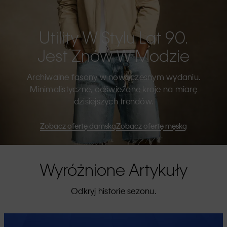
Utility W Stylu Lat 90.
Jest Znów W Modzie
Archiwalne fasony w nowoczesnym wydaniu.
Minimalistyczne, odświeżone kroje na miarę
dzisiejszych trendów.
Zobacz ofertę damską
Zobacz ofertę męską
Wyróżnione Artykuły
Odkryj historie sezonu.