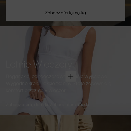
Zobacz ofertę męską
Letnie Wieczory
Eleganckie, ponadczasowe kreacje wyjściowe.
Wygodne kroje i lekkie tkaniny, które zapewniają
komfort przez cały wieczór.
Zobacz ofertę damską
Zobacz ofertę męską