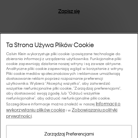
Zapisz się
Pomoc I Wsparcie
Ta Strona Używa Plików Cookie
Calvin Klein wykorzystuje pliki cookie i powiązane technologie do
FAQ
zbierania informacji z urządzenia użytkownika. Funkcjonalne pliki
Kolekcje
cookie zapewniają działanie naszej witryny i są zawsze aktywne.
Analityczne pliki cookie zapewniają wgląd w korzystanie z witryny.
Status zamówienia
Pliki cookie mediów społecznościowych i reklamowe umożliwiają
#MYCALVINS
dostosowanie reklam poprzez rozpoznanie preferencji
Wskazówki I Poradniki
użytkownika. Wybierz "Akceptuj wszystko", aby zatwierdzić
Zamówienia i Dostawa
wszystkie niefunkcjonalne pliki cookie, "Zarządzaj preferencjami",
Calvin Klein Collection
aby dostosować swoją zgodę, lub "Odrzuć wszystkie
Przewodnik po bieliźnie damskiej
Zwroty i Zwroty Pieniędzy
O Nas
niefunkcjonalne", aby odrzucić niefunkcjonalne pliki cookie.
Calvin Klein Underwear
Informacji o
Szczegółowe informacje można znaleźć w naszej
Przewodnik po bieliźnie męskiej
wykorzystaniu plików cookie
Zobowiązaniu polityki
i w
Płatności
O Marce Calvin Klein
prywatności
Calvin Klein Sport
.
Język/ Kraj
Przewodnik po biustonoszach
Tabela Rozmiarów
Dane Firmy
Kraj
Calvin Klein Kids
Kraj
Zarządzaj Preferencjami
Przewodnik po krojach jeansów damskich