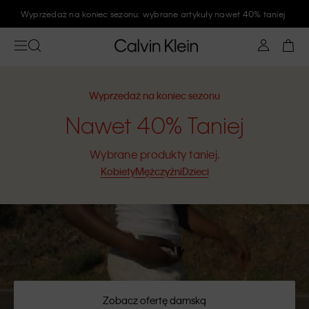
Zapisz się na newsletter Calvin Klein i zyskaj rabat 10%
Wyprzedaż na koniec sezonu
Nawet 40% Taniej
Wybrane produkty taniej.
Kobiety
Mężczyźni
Dzieci
Zobacz ofertę damską