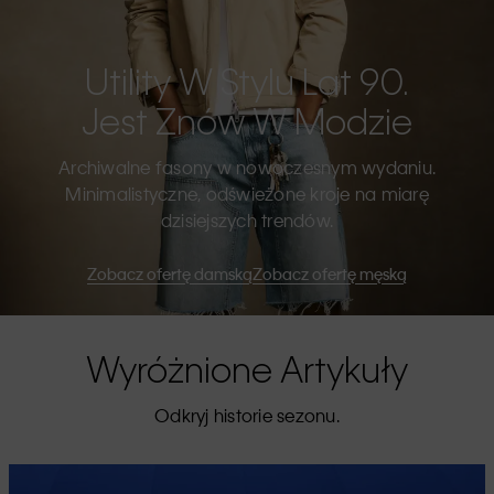
Utility W Stylu Lat 90.
Jest Znów W Modzie
Archiwalne fasony w nowoczesnym wydaniu.
Minimalistyczne, odświeżone kroje na miarę
dzisiejszych trendów.
Zobacz ofertę damską
Zobacz ofertę męską
Wyróżnione Artykuły
Odkryj historie sezonu.