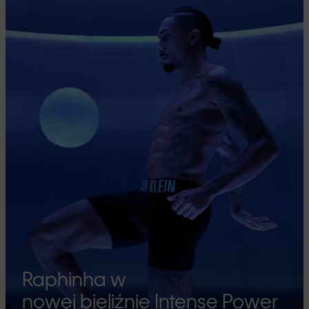
Raphinha w
nowej bieliźnie Intense Power