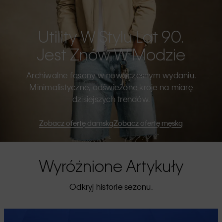
Utility W Stylu Lat 90.
Jest Znów W Modzie
Archiwalne fasony w nowoczesnym wydaniu.
Minimalistyczne, odświeżone kroje na miarę
dzisiejszych trendów.
Zobacz ofertę damską
Zobacz ofertę męską
Wyróżnione Artykuły
Odkryj historie sezonu.