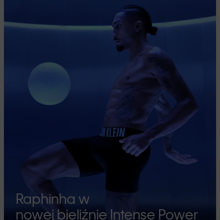
Raphinha w
nowej bieliźnie Intense Power