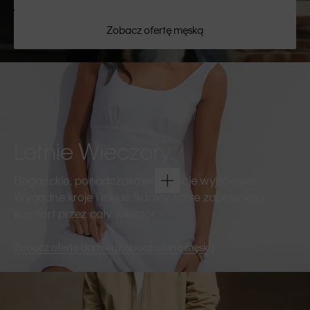
Zobacz ofertę męską
Letnie Wieczory
Eleganckie, ponadczasowe kreacje wyjściowe.
Wygodne kroje i lekkie tkaniny, które zapewniają
komfort przez cały wieczór.
Zobacz ofertę damską
Zobacz ofertę męską