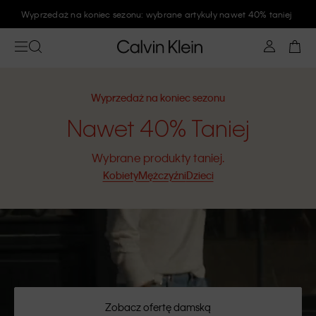
Wyprzedaż na koniec sezonu: wybrane artykuły nawet 40% taniej
Wyprzedaż na koniec sezonu
Nawet 40% Taniej
Wybrane produkty taniej.
Kobiety
Mężczyźni
Dzieci
Zobacz ofertę damską