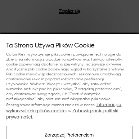
Zapisz się
Pomoc I Wsparcie
Ta Strona Używa Plików Cookie
Calvin Klein wykorzystuje pliki cookie i powiązane technologie do
FAQ
zbierania informacji z urządzenia użytkownika. Funkcjonalne pliki
Kolekcje
cookie zapewniają działanie naszej witryny i są zawsze aktywne.
Analityczne pliki cookie zapewniają wgląd w korzystanie z witryny.
Status zamówienia
Pliki cookie mediów społecznościowych i reklamowe umożliwiają
#MYCALVINS
dostosowanie reklam poprzez rozpoznanie preferencji
Wskazówki I Poradniki
użytkownika. Wybierz "Akceptuj wszystko", aby zatwierdzić
Zamówienia i Dostawa
wszystkie niefunkcjonalne pliki cookie, "Zarządzaj preferencjami",
Calvin Klein Collection
aby dostosować swoją zgodę, lub "Odrzuć wszystkie
Przewodnik po bieliźnie damskiej
Zwroty i Zwroty Pieniędzy
O Nas
niefunkcjonalne", aby odrzucić niefunkcjonalne pliki cookie.
Calvin Klein Underwear
Informacji o
Szczegółowe informacje można znaleźć w naszej
Przewodnik po bieliźnie męskiej
wykorzystaniu plików cookie
Zobowiązaniu polityki
i w
Płatności
O Marce Calvin Klein
prywatności
Calvin Klein Sport
.
Język/ Kraj
Przewodnik po biustonoszach
Tabela Rozmiarów
Dane Firmy
Kraj
Calvin Klein Kids
Kraj
Zarządzaj Preferencjami
Przewodnik po krojach jeansów damskich