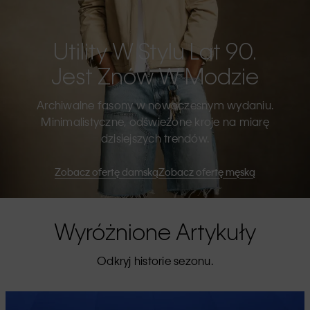
Utility W Stylu Lat 90.
Jest Znów W Modzie
Archiwalne fasony w nowoczesnym wydaniu.
Minimalistyczne, odświeżone kroje na miarę
dzisiejszych trendów.
Zobacz ofertę damską
Zobacz ofertę męską
Wyróżnione Artykuły
Odkryj historie sezonu.