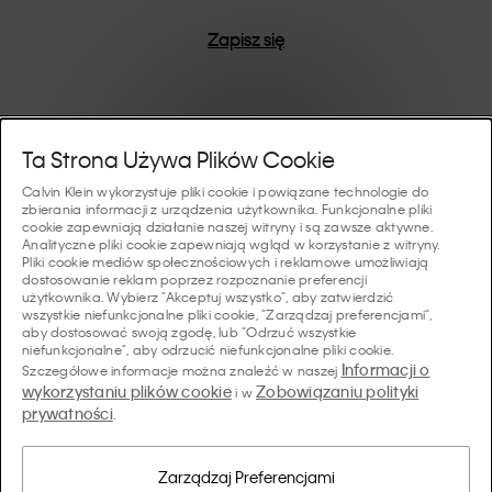
Zapisz się
Pomoc I Wsparcie
Ta Strona Używa Plików Cookie
Calvin Klein wykorzystuje pliki cookie i powiązane technologie do
FAQ
zbierania informacji z urządzenia użytkownika. Funkcjonalne pliki
Kolekcje
cookie zapewniają działanie naszej witryny i są zawsze aktywne.
Analityczne pliki cookie zapewniają wgląd w korzystanie z witryny.
Status zamówienia
Pliki cookie mediów społecznościowych i reklamowe umożliwiają
#MYCALVINS
dostosowanie reklam poprzez rozpoznanie preferencji
Wskazówki I Poradniki
użytkownika. Wybierz "Akceptuj wszystko", aby zatwierdzić
Zamówienia i Dostawa
wszystkie niefunkcjonalne pliki cookie, "Zarządzaj preferencjami",
Calvin Klein Collection
aby dostosować swoją zgodę, lub "Odrzuć wszystkie
Przewodnik po bieliźnie damskiej
Zwroty i Zwroty Pieniędzy
O Nas
niefunkcjonalne", aby odrzucić niefunkcjonalne pliki cookie.
Calvin Klein Underwear
Informacji o
Szczegółowe informacje można znaleźć w naszej
Przewodnik po bieliźnie męskiej
wykorzystaniu plików cookie
Zobowiązaniu polityki
i w
Płatności
O Marce Calvin Klein
prywatności
Calvin Klein Sport
.
Język/ Kraj
Przewodnik po biustonoszach
Tabela Rozmiarów
Dane Firmy
Kraj
Calvin Klein Kids
Kraj
Zarządzaj Preferencjami
Przewodnik po krojach jeansów damskich