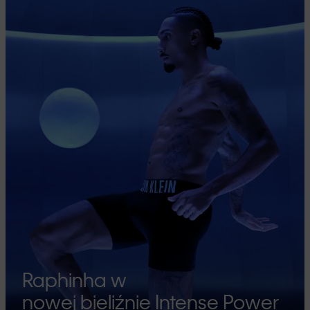
Raphinha w
nowej bieliźnie Intense Power