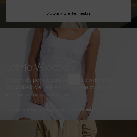
Zobacz ofertę męską
Letnie Wieczory
Eleganckie, ponadczasowe kreacje wyjściowe.
Wygodne kroje i lekkie tkaniny, które zapewniają
komfort przez cały wieczór.
Zobacz ofertę damską
Zobacz ofertę męską