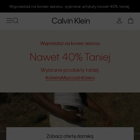
Zapisz się na newsletter Calvin Klein i zyskaj rabat 10%
Wyprzedaż na koniec sezonu
Nawet 40% Taniej
Wybrane produkty taniej.
Kobiety
Mężczyźni
Dzieci
Zobacz ofertę damską